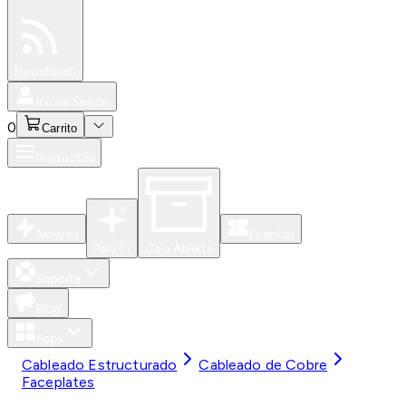
Especiales
Newsfeed
0
Iniciar Sesión
0
Carrito
Productos
Nuevos
Eventos
Para Ti
Caja Abierta
Soporte
Blog
Apps
Cableado Estructurado
Cableado de Cobre
Faceplates