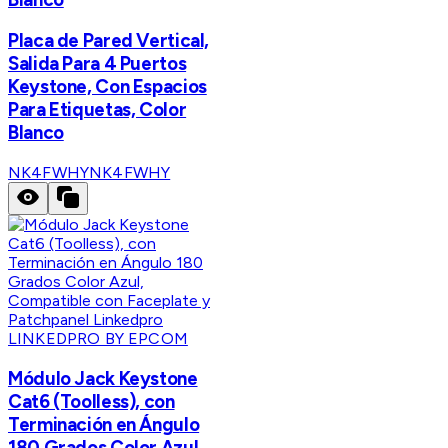
Placa de Pared Vertical,
Salida Para 4 Puertos
Keystone, Con Espacios
Para Etiquetas, Color
Blanco
NK4FWHY
NK4FWHY
LINKEDPRO BY EPCOM
Módulo Jack Keystone
Cat6 (Toolless), con
Terminación en Ángulo
180 Grados Color Azul,