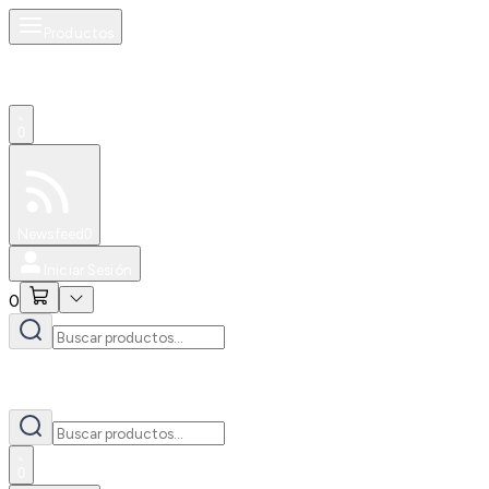
Productos
0
Especiales
Newsfeed
0
Iniciar Sesión
0
0