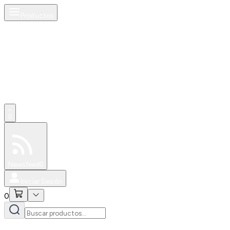
Productos
0
Especiales
Newsfeed
0
Iniciar Sesión
0