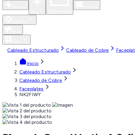
Nuevos
Eventos
Para Ti
Caja Abierta
Soporte
Blog
Apps
Cableado Estructurado
Cableado de Cobre
Facepla
Inicio
Cableado Estructurado
Cableado de Cobre
Faceplates
NK2FIWY