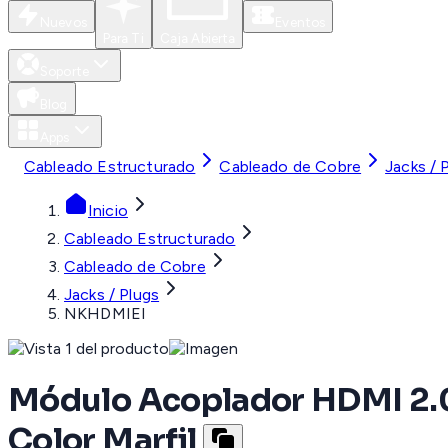
Nuevos
Eventos
Para Ti
Caja Abierta
Soporte
Blog
Apps
Cableado Estructurado
Cableado de Cobre
Jacks / 
Inicio
Cableado Estructurado
Cableado de Cobre
Jacks / Plugs
NKHDMIEI
Módulo Acoplador HDMI 2.0
Color Marfil