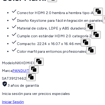
Conector HDMI 2.0 hembra a hembra tipo-A
Diseño Keystone para fácil integración en paneles
Material de cobre, LDPE y ABS duradero
Cumple con estándar HDMI 2.0 categoría 2
Compacto: 22.24 x 16.07 x 16.46 mm
Color marfil para entornos profesionales
Modelo
NKHDMIEI
Marca
PANDUIT
SAT
39121462
3 años de garantía
Inicia sesión para ver precios especiales
Iniciar Sesión