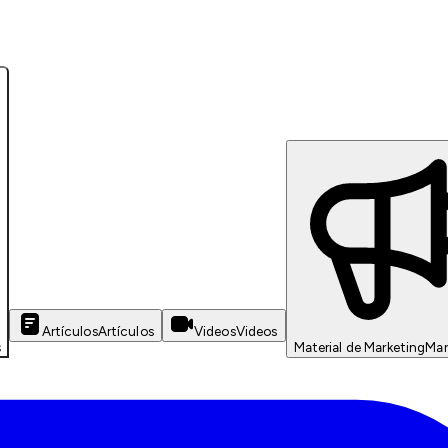
Artículos
Artículos
Videos
Videos
s
Material de Marketing
Mar