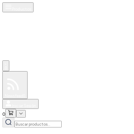
Productos
0
Especiales
Newsfeed
0
Iniciar Sesión
0