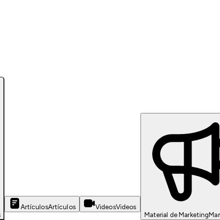
Artículos
Artículos
Videos
Videos
s
Material de Marketing
Mar