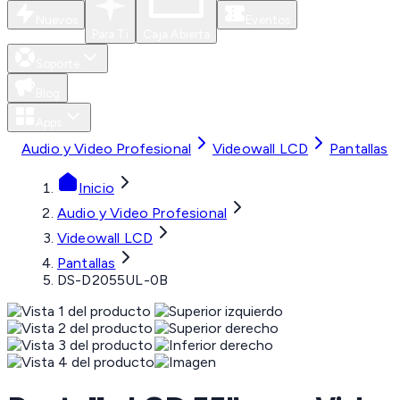
Nuevos
Eventos
Para Ti
Caja Abierta
Soporte
Blog
Apps
Audio y Video Profesional
Videowall LCD
Pantallas
Inicio
Audio y Video Profesional
Videowall LCD
Pantallas
DS-D2055UL-0B