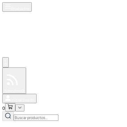
Productos
0
Especiales
Newsfeed
0
Iniciar Sesión
0