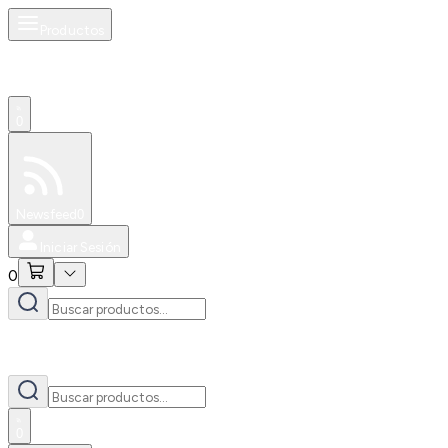
Productos
0
Especiales
Newsfeed
0
Iniciar Sesión
0
0