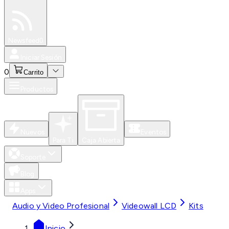
Especiales
Newsfeed
0
Iniciar Sesión
0
Carrito
Productos
Nuevos
Eventos
Para Ti
Caja Abierta
Soporte
Blog
Apps
Audio y Video Profesional
Videowall LCD
Kits
Inicio