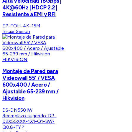
Alta Velocidad 18Gbps |
4K@60Hz | HDCP 2.2 |
Resistente a EMI y RFI
EP-FOH-4K-15M
Iniciar Sesión
HIKVISION
Montaje de Pared para
Videowall 55' / VESA
600x400 / Acero /
Ajustable 65-239 mm /
Hikvision
DS-DN5501W
Reemplazo sugerido:
DP-
D2X55XXX-1X1-Q1-SW-
Q0.8-TY