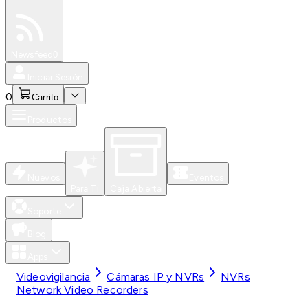
Especiales
Newsfeed
0
Iniciar Sesión
0
Carrito
Productos
Nuevos
Eventos
Para Ti
Caja Abierta
Soporte
Blog
Apps
Videovigilancia
Cámaras IP y NVRs
NVRs
Network Video Recorders