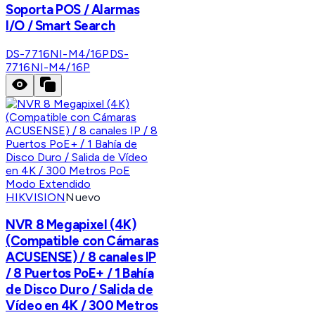
Soporta POS / Alarmas
I/O / Smart Search
DS-7716NI-M4/16P
DS-
7716NI-M4/16P
HIKVISION
Nuevo
NVR 8 Megapixel (4K)
(Compatible con Cámaras
ACUSENSE) / 8 canales IP
/ 8 Puertos PoE+ / 1 Bahía
de Disco Duro / Salida de
Vídeo en 4K / 300 Metros