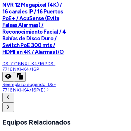
NVR 12 Megapixel (4K) /
16 canales IP / 16 Puertos
PoE+ / AcuSense (Evita
Falsas Alarmas) /
Reconocimiento Facial / 4
Bahías de Disco Duro /
Switch PoE 300 mts /
HDMI en 4K / Alarmas I/O
DS-7716NXI-K4/16P
DS-
7716NXI-K4/16P
Reemplazo sugerido:
DS-
7716NXI-K4/16P(E)
Equipos Relacionados