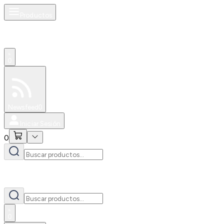
Productos
0
Especiales
Newsfeed
0
Iniciar Sesión
0
0