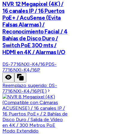
NVR 12 Megapixel (4K) /
16 canales IP / 16 Puertos
PoE+ / AcuSense (Evita
Falsas Alarmas) /
Reconocimiento Facial / 4
Bahías de Disco Duro /
Switch PoE 300 mts /
HDMI en 4K / Alarmas I/O
DS-7716NXI-K4/16P
DS-
7716NXI-K4/16P
Reemplazo sugerido:
DS-
7716NXI-K4/16P(E)