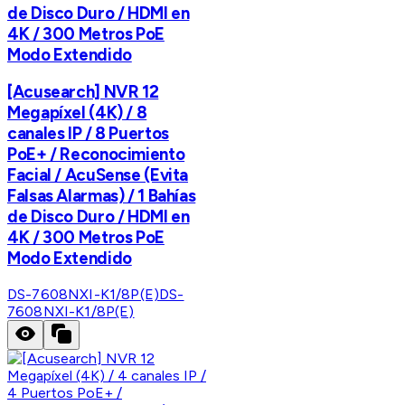
de Disco Duro / HDMI en
4K / 300 Metros PoE
Modo Extendido
[Acusearch] NVR 12
Megapíxel (4K) / 8
canales IP / 8 Puertos
PoE+ / Reconocimiento
Facial / AcuSense (Evita
Falsas Alarmas) / 1 Bahías
de Disco Duro / HDMI en
4K / 300 Metros PoE
Modo Extendido
DS-7608NXI-K1/8P(E)
DS-
7608NXI-K1/8P(E)