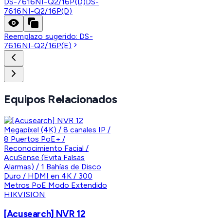
DS-7616NI-Q2/16P(D)
DS-
7616NI-Q2/16P(D)
Reemplazo sugerido:
DS-
7616NI-Q2/16P(E)
Equipos Relacionados
HIKVISION
[Acusearch] NVR 12