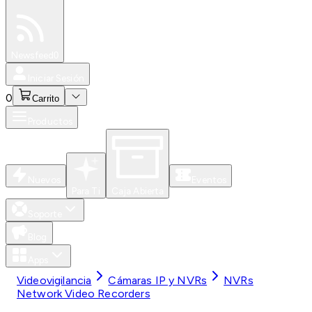
Especiales
Newsfeed
0
Iniciar Sesión
0
Carrito
Productos
Nuevos
Eventos
Para Ti
Caja Abierta
Soporte
Blog
Apps
Videovigilancia
Cámaras IP y NVRs
NVRs
Network Video Recorders