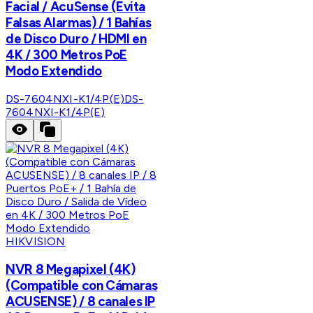
Facial / AcuSense (Evita
Falsas Alarmas) / 1 Bahías
de Disco Duro / HDMI en
4K / 300 Metros PoE
Modo Extendido
DS-7604NXI-K1/4P(E)
DS-
7604NXI-K1/4P(E)
HIKVISION
NVR 8 Megapixel (4K)
(Compatible con Cámaras
ACUSENSE) / 8 canales IP