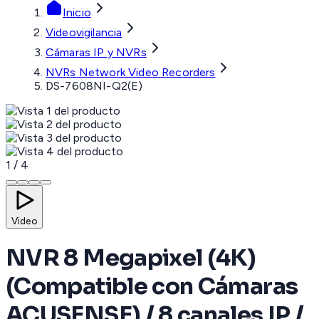
Inicio
Videovigilancia
Cámaras IP y NVRs
NVRs Network Video Recorders
DS-7608NI-Q2(E)
1
/
4
Video
NVR 8 Megapixel (4K)
(Compatible con Cámaras
ACUSENSE) / 8 canales IP /