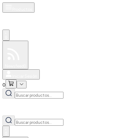
Productos
0
Especiales
Newsfeed
0
Iniciar Sesión
0
0