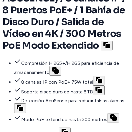
8 Puertos PoE+ / 1 Bahía de
Disco Duro / Salida de
Vídeo en 4K / 300 Metros
PoE Modo Extendido
Compresión H.265+/H.265 para eficiencia de
almacenamiento
8 canales IP con PoE+ 75W total
Soporta disco duro de hasta 8TB
Detección AcuSense para reducir falsas alarmas
Modo PoE extendido hasta 300 metros