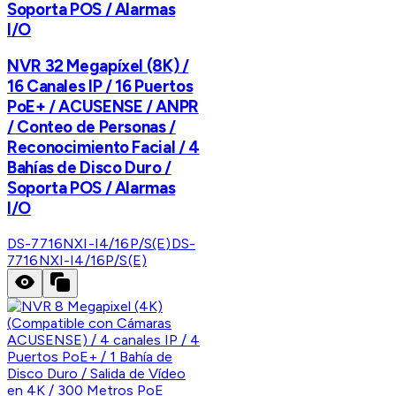
Soporta POS / Alarmas
I/O
NVR 32 Megapíxel (8K) /
16 Canales IP / 16 Puertos
PoE+ / ACUSENSE / ANPR
/ Conteo de Personas /
Reconocimiento Facial / 4
Bahías de Disco Duro /
Soporta POS / Alarmas
I/O
DS-7716NXI-I4/16P/S(E)
DS-
7716NXI-I4/16P/S(E)