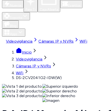
Nuevos
Eventos
Para Ti
Caja Abierta
Soporte
Blog
Apps
Videovigilancia
Cámaras IP y NVRs
WiFi
Inicio
Videovigilancia
Cámaras IP y NVRs
WiFi
DS-2CV2041G2-IDW(W)