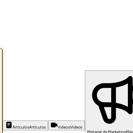
Artículos
Artículos
Videos
Videos
s
Material de Marketing
Mar