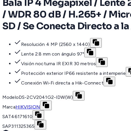
Bala IP 4 Megapixel / Lente 
/ WDR 80 dB / H.265+ / Micr
SD / Se Conecta Directo a l
Resolución 4 MP (2560 x 1440)
Lente 2.8 mm con ángulo 97°
Visión nocturna IR EXIR 30 metros
Protección exterior IP66 resistente a intemperie
Conexión Wi-Fi directa a Hik-Connect
Modelo
DS-2CV2041G2-IDW(W)
Marca
HIKVISION
SAT
46171610
SAP
311325365