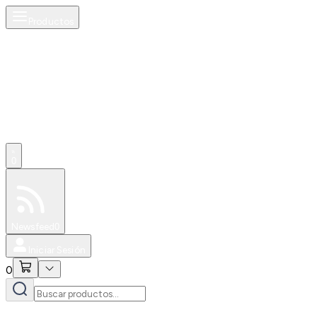
Productos
0
Especiales
Newsfeed
0
Iniciar Sesión
0