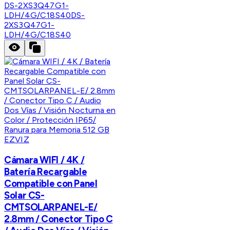
DS-2XS3Q47G1-
LDH/4G/C18S40
DS-
2XS3Q47G1-
LDH/4G/C18S40
EZVIZ
Cámara WIFI / 4K /
Batería Recargable
Compatible con Panel
Solar CS-
CMTSOLARPANEL-E/
2.8mm / Conector Tipo C