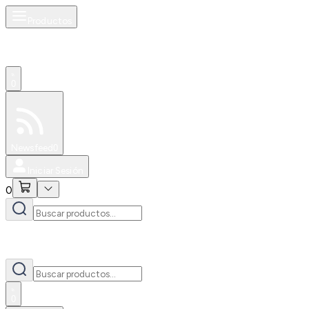
Productos
0
Especiales
Newsfeed
0
Iniciar Sesión
0
0