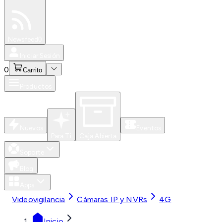
Especiales
Newsfeed
0
Iniciar Sesión
0
Carrito
Productos
Nuevos
Eventos
Para Ti
Caja Abierta
Soporte
Blog
Apps
Videovigilancia
Cámaras IP y NVRs
4G
Inicio