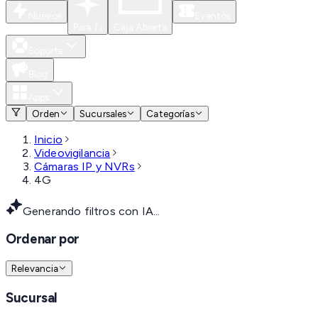
Nuevos
Eventos
Para Ti
Caja Abierta
Soporte
Blog
Apps
Orden
Sucursales
Categorías
Inicio
Videovigilancia
Cámaras IP y NVRs
4G
Generando filtros con IA...
Ordenar por
Relevancia
Sucursal