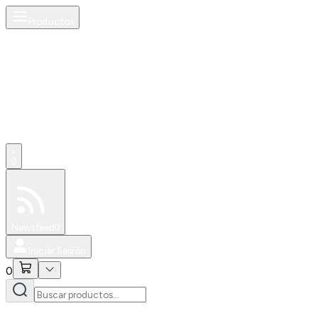
Productos
0
Especiales
Newsfeed
0
Iniciar Sesión
0