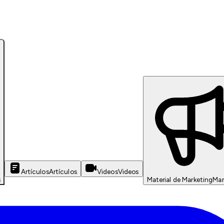
Artículos
Artículos
Videos
Videos
s
Material de Marketing
Mar