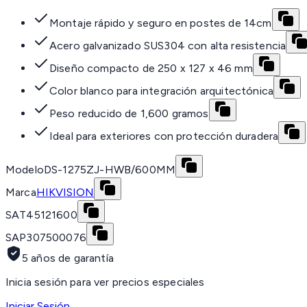
Montaje rápido y seguro en postes de 14cm
Acero galvanizado SUS304 con alta resistencia
Diseño compacto de 250 x 127 x 46 mm
Color blanco para integración arquitectónica
Peso reducido de 1,600 gramos
Ideal para exteriores con protección duradera
Modelo
DS-1275ZJ-HWB/600MM
Marca
HIKVISION
SAT
45121600
SAP
307500076
5 años de garantía
Inicia sesión para ver precios especiales
Iniciar Sesión