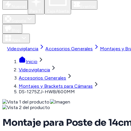
Nuevos
Eventos
Para Ti
Caja Abierta
Soporte
Blog
Apps
Videovigilancia
Accesorios Generales
Montajes y Br
Inicio
Videovigilancia
Accesorios Generales
Montajes y Brackets para Cámaras
DS-1275ZJ-HWB/600MM
Montaje para Poste de 14c