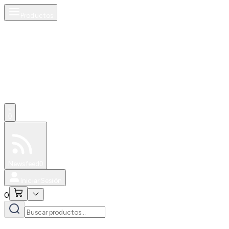
Productos
0
Especiales
Newsfeed
0
Iniciar Sesión
0