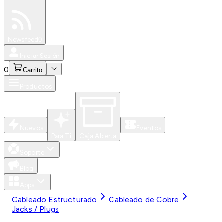
Especiales
Newsfeed
0
Iniciar Sesión
0
Carrito
Productos
Nuevos
Eventos
Para Ti
Caja Abierta
Soporte
Blog
Apps
Cableado Estructurado
Cableado de Cobre
Jacks / Plugs