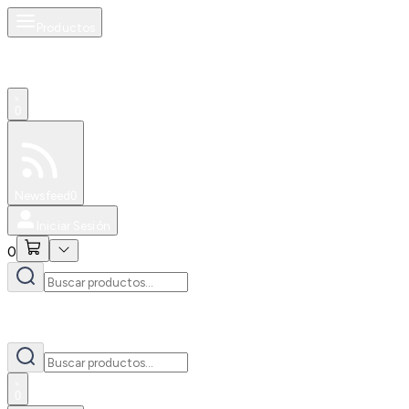
Productos
0
Especiales
Newsfeed
0
Iniciar Sesión
0
0