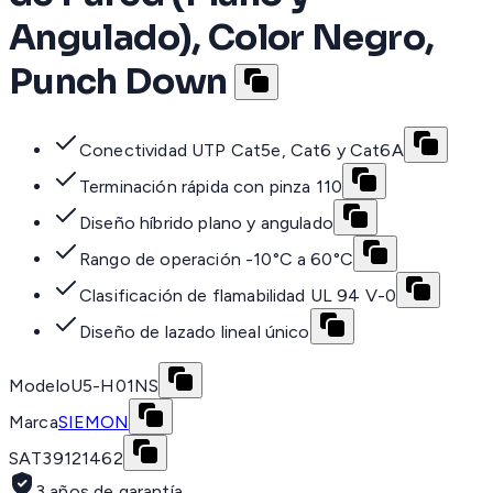
Angulado), Color Negro,
Punch Down
Conectividad UTP Cat5e, Cat6 y Cat6A
Terminación rápida con pinza 110
Diseño híbrido plano y angulado
Rango de operación -10°C a 60°C
Clasificación de flamabilidad UL 94 V-0
Diseño de lazado lineal único
Modelo
U5-H01NS
Marca
SIEMON
SAT
39121462
3 años de garantía