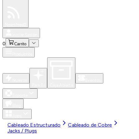
Especiales
Newsfeed
0
Iniciar Sesión
0
Carrito
Productos
Nuevos
Eventos
Para Ti
Caja Abierta
Soporte
Blog
Apps
Cableado Estructurado
Cableado de Cobre
Jacks / Plugs