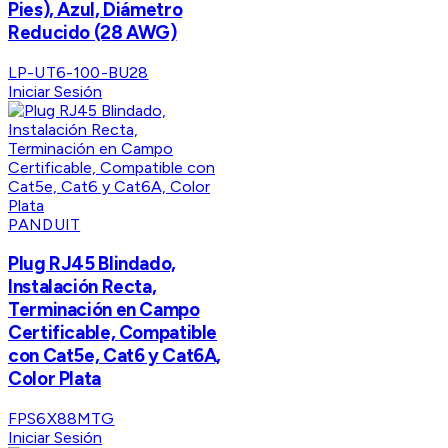
Pies), Azul, Diámetro
Reducido (28 AWG)
LP-UT6-100-BU28
Iniciar Sesión
PANDUIT
Plug RJ45 Blindado,
Instalación Recta,
Terminación en Campo
Certificable, Compatible
con Cat5e, Cat6 y Cat6A,
Color Plata
FPS6X88MTG
Iniciar Sesión