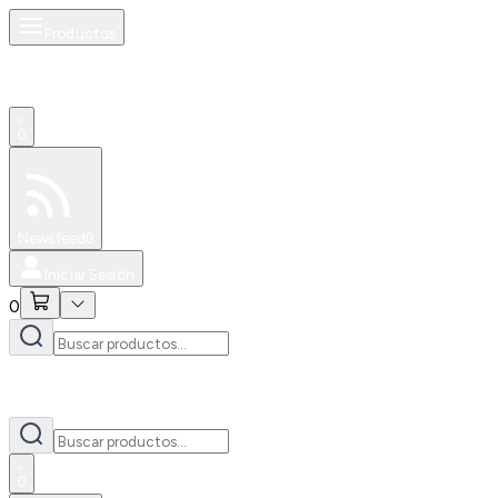
Productos
0
Especiales
Newsfeed
0
Iniciar Sesión
0
0