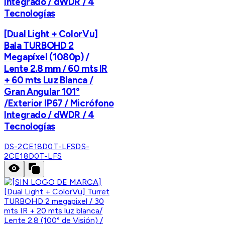
Integrado / dWDR / 4
Tecnologías
[Dual Light + ColorVu]
Bala TURBOHD 2
Megapíxel (1080p) /
Lente 2.8 mm / 60 mts IR
+ 60 mts Luz Blanca /
Gran Angular 101°
/Exterior IP67 / Micrófono
Integrado / dWDR / 4
Tecnologías
DS-2CE18D0T-LFS
DS-
2CE18D0T-LFS