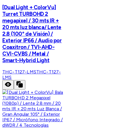
[Dual Light + ColorVu]
Turret TURBOHD 2
megapixel / 30 mts IR +
20 mts luz blanca/ Lente
2.8 (100° de Visión) /
Exterior IP66 / Audio por
Coaxitron / TVI-AHD-
CVI-CVBS / Metal /
Smart-Hybrid Light
THC-T127-LMS
THC-T127-
LMS