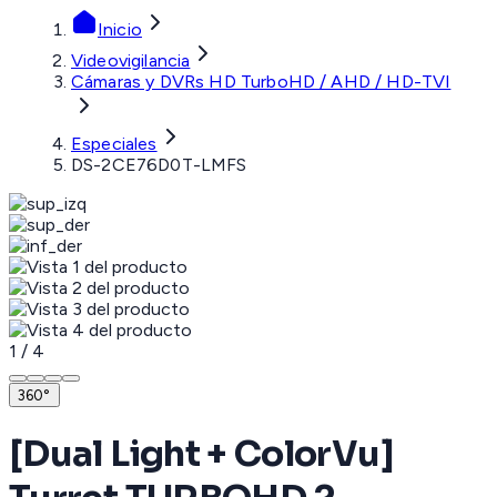
Inicio
Videovigilancia
Cámaras y DVRs HD TurboHD / AHD / HD-TVI
Especiales
DS-2CE76D0T-LMFS
1
/
4
360°
[Dual Light + ColorVu]