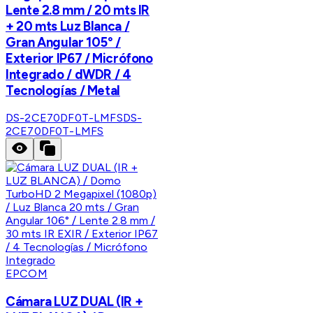
Lente 2.8 mm / 20 mts IR
+ 20 mts Luz Blanca /
Gran Angular 105° /
Exterior IP67 / Micrófono
Integrado / dWDR / 4
Tecnologías / Metal
DS-2CE70DF0T-LMFS
DS-
2CE70DF0T-LMFS
EPCOM
Cámara LUZ DUAL (IR +