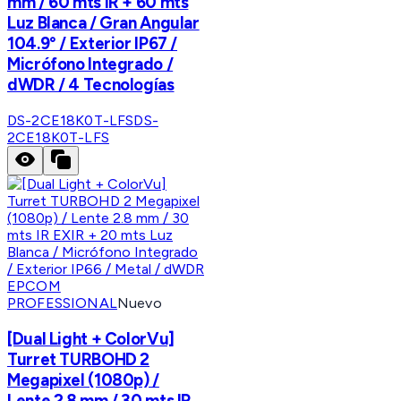
mm / 60 mts IR + 60 mts
Luz Blanca / Gran Angular
104.9° / Exterior IP67 /
Micrófono Integrado /
dWDR / 4 Tecnologías
DS-2CE18K0T-LFS
DS-
2CE18K0T-LFS
EPCOM
PROFESSIONAL
Nuevo
[Dual Light + ColorVu]
Turret TURBOHD 2
Megapixel (1080p) /
Lente 2.8 mm / 30 mts IR