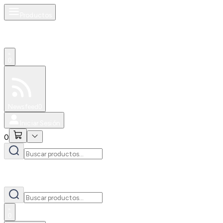
Productos
0
Especiales
Newsfeed
0
Iniciar Sesión
0
0