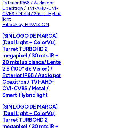
HiLook by HIKVISION
[SIN LOGO DE MARCA]
[Dual Light + ColorVu]
Turret TURBOHD 2
megapixel / 30 mts IR +
20 mts luz blanca/ Lente
2.8 (100° de Visión) /
Exterior IP66 / Audio por
Coaxitron / TVI-AHD-
CVI-CVBS / Metal /
Smart-Hybrid light
[SIN LOGO DE MARCA]
[Dual Light + ColorVu]
Turret TURBOHD 2
megapixel / 30 mts IR +