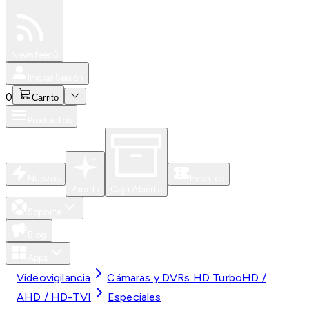
Especiales
Newsfeed
0
Iniciar Sesión
0
Carrito
Productos
Nuevos
Eventos
Para Ti
Caja Abierta
Soporte
Blog
Apps
Videovigilancia
Cámaras y DVRs HD TurboHD /
AHD / HD-TVI
Especiales