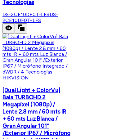
Tecnologías
DS-2CE10DF0T-LFS
DS-
2CE10DF0T-LFS
HIKVISION
[Dual Light + ColorVu]
Bala TURBOHD 2
Megapíxel (1080p) /
Lente 2.8 mm / 60 mts IR
+ 60 mts Luz Blanca /
Gran Angular 101°
/Exterior IP67 / Micrófono