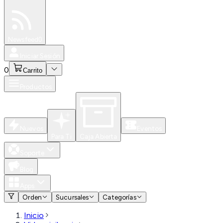
Especiales
Newsfeed
0
Iniciar Sesión
0
Carrito
Productos
Nuevos
Eventos
Para Ti
Caja Abierta
Soporte
Blog
Apps
Orden
Sucursales
Categorías
Inicio