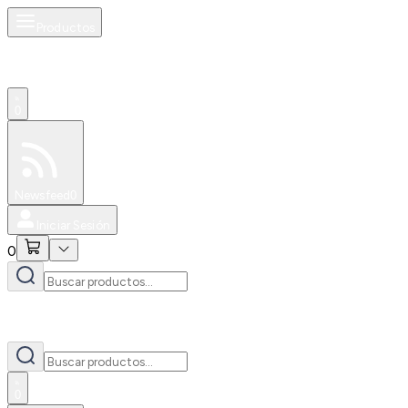
Productos
0
Especiales
Newsfeed
0
Iniciar Sesión
0
0