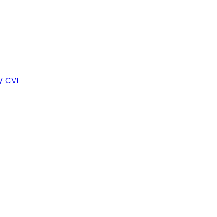
/ CVI