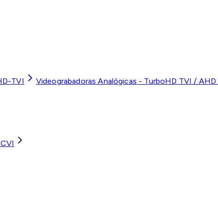
HD-TVI
Videograbadoras Analógicas - TurboHD TVI / AHD 
 CVI