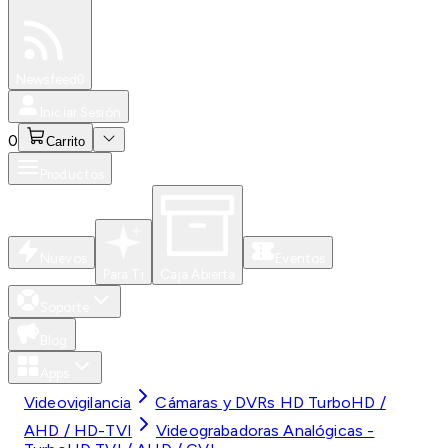
Especiales
Newsfeed
0
Iniciar Sesión
0
Carrito
Productos
Nuevos
Eventos
Para Ti
Caja Abierta
Soporte
Blog
Apps
Videovigilancia
Cámaras y DVRs HD TurboHD /
AHD / HD-TVI
Videograbadoras Analógicas -