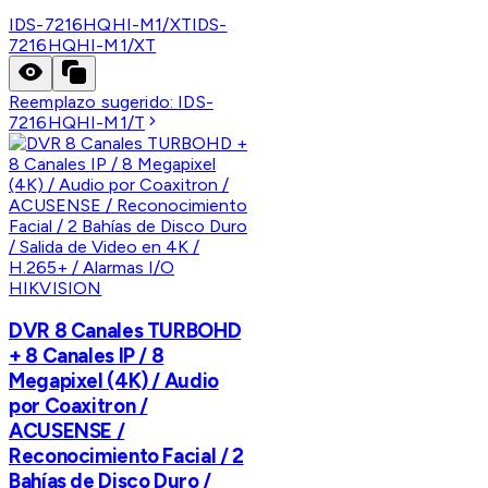
IDS-7216HQHI-M1/XT
IDS-
7216HQHI-M1/XT
Reemplazo sugerido:
IDS-
7216HQHI-M1/T
HIKVISION
DVR 8 Canales TURBOHD
+ 8 Canales IP / 8
Megapixel (4K) / Audio
por Coaxitron /
ACUSENSE /
Reconocimiento Facial / 2
Bahías de Disco Duro /