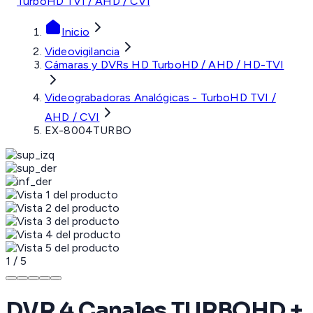
TurboHD TVI / AHD / CVI
Inicio
Videovigilancia
Cámaras y DVRs HD TurboHD / AHD / HD-TVI
Videograbadoras Analógicas - TurboHD TVI /
AHD / CVI
EX-8004TURBO
1
/
5
DVR 4 Canales TURBOHD +