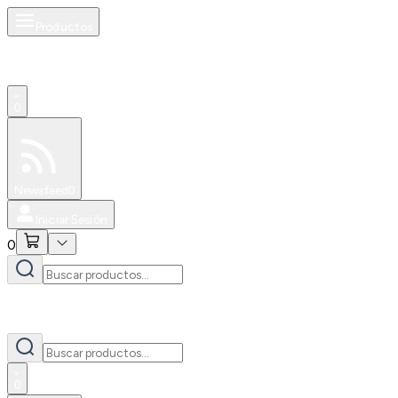
Productos
0
Especiales
Newsfeed
0
Iniciar Sesión
0
0