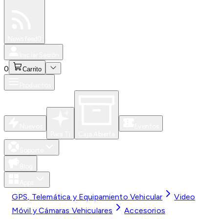
Especiales
Newsfeed
0
Iniciar Sesión
0
Carrito
Productos
Nuevos
Eventos
Para Ti
Caja Abierta
Soporte
Blog
Apps
GPS, Telemática y Equipamiento Vehicular
Video
Móvil y Cámaras Vehiculares
Accesorios