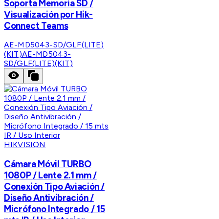
Soporta Memoria SD /
Visualización por Hik-
Connect Teams
AE-MD5043-SD/GLF(LITE)
(KIT)
AE-MD5043-
SD/GLF(LITE)(KIT)
HIKVISION
Cámara Móvil TURBO
1080P / Lente 2.1 mm /
Conexión Tipo Aviación /
Diseño Antivibración /
Micrófono Integrado / 15