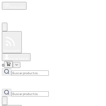
Productos
0
Especiales
Newsfeed
0
Iniciar Sesión
0
0