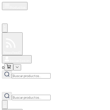
Productos
0
Especiales
Newsfeed
0
Iniciar Sesión
0
0