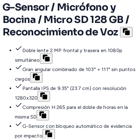
G-Sensor / Micrófono y
Bocina / Micro SD 128 GB /
Reconocimiento de Voz
Doble lente 2 MP frontal y trasera en 1080p
simultáneo
Gran angular combinado de 103° + 111° sin puntos
ciegos
Pantalla IPS de 9.35" (23.7 cm) con resolución
1280x320
Compresión H.265 para el doble de horas en la
misma SD
G-Sensor con bloqueo automático de evidencia
por impacto