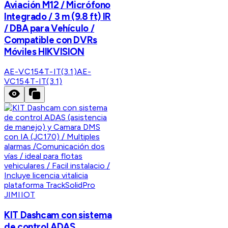
Aviación M12 / Micrófono
Integrado / 3 m (9.8 ft) IR
/ DBA para Vehículo /
Compatible con DVRs
Móviles HIKVISION
AE-VC154T-IT(3.1)
AE-
VC154T-IT(3.1)
JIMIIOT
KIT Dashcam con sistema
de control ADAS