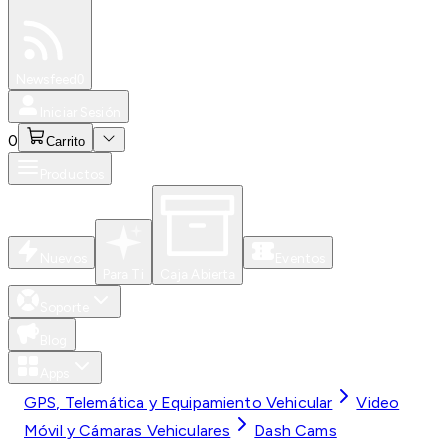
Especiales
Newsfeed
0
Iniciar Sesión
0
Carrito
Productos
Nuevos
Eventos
Para Ti
Caja Abierta
Soporte
Blog
Apps
GPS, Telemática y Equipamiento Vehicular
Video
Móvil y Cámaras Vehiculares
Dash Cams