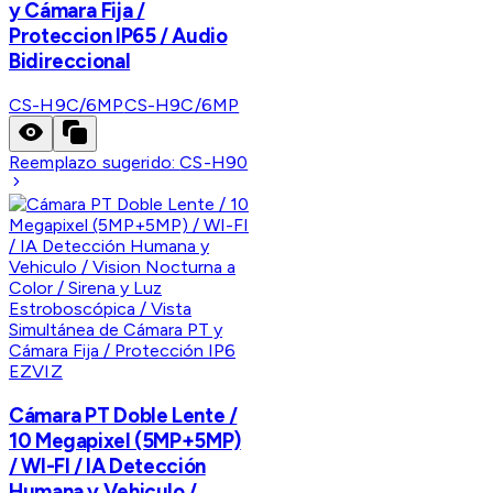
y Cámara Fija /
Proteccion IP65 / Audio
Bidireccional
CS-H9C/6MP
CS-H9C/6MP
Reemplazo sugerido:
CS-H90
EZVIZ
Cámara PT Doble Lente /
10 Megapixel (5MP+5MP)
/ WI-FI / IA Detección
Humana y Vehiculo /