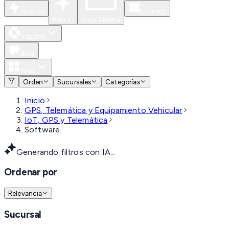
Nuevos
Eventos
Para Ti
Caja Abierta
Soporte
Blog
Apps
Orden
Sucursales
Categorías
Inicio
GPS, Telemática y Equipamiento Vehicular
IoT, GPS y Telemática
Software
Generando filtros con IA...
Ordenar por
Relevancia
Sucursal