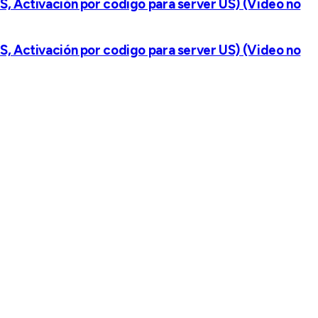
S, Activación por codigo para server US) (Video no
S, Activación por codigo para server US) (Video no