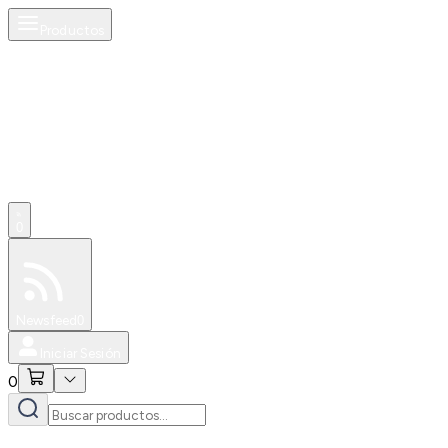
Productos
0
Especiales
Newsfeed
0
Iniciar Sesión
0