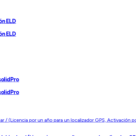
ión ELD
ión ELD
solidPro
solidPro