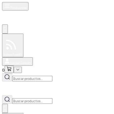
Productos
0
Especiales
Newsfeed
0
Iniciar Sesión
0
0