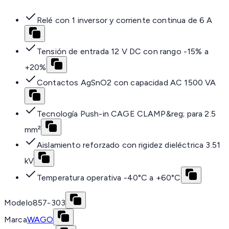
Relé con 1 inversor y corriente continua de 6 A
Tensión de entrada 12 V DC con rango -15% a
+20%
Contactos AgSnO2 con capacidad AC 1500 VA
Tecnología Push-in CAGE CLAMP&reg; para 2.5
mm²
Aislamiento reforzado con rigidez dieléctrica 3.51
kV
Temperatura operativa -40°C a +60°C
Modelo
857-303
Marca
WAGO