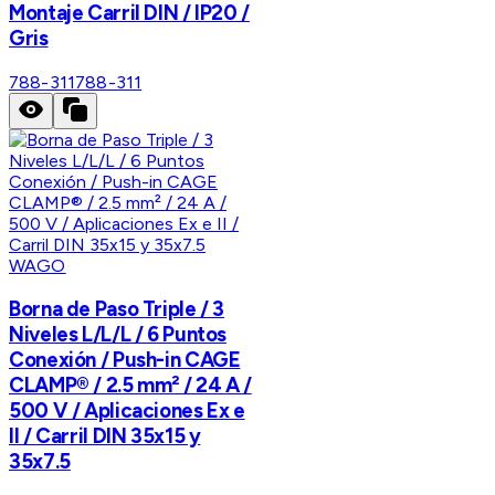
Montaje Carril DIN / IP20 /
Gris
788-311
788-311
WAGO
Borna de Paso Triple / 3
Niveles L/L/L / 6 Puntos
Conexión / Push-in CAGE
CLAMP® / 2.5 mm² / 24 A /
500 V / Aplicaciones Ex e
II / Carril DIN 35x15 y
35x7.5