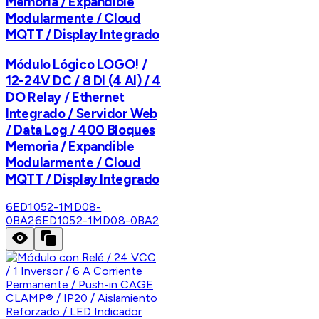
Memoria / Expandible
Modularmente / Cloud
MQTT / Display Integrado
Módulo Lógico LOGO! /
12-24V DC / 8 DI (4 AI) / 4
DO Relay / Ethernet
Integrado / Servidor Web
/ Data Log / 400 Bloques
Memoria / Expandible
Modularmente / Cloud
MQTT / Display Integrado
6ED1052-1MD08-
0BA2
6ED1052-1MD08-0BA2