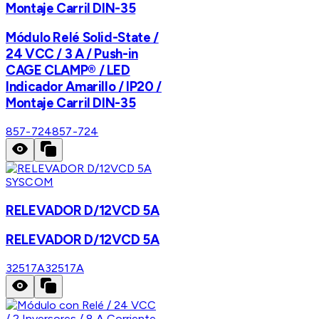
Montaje Carril DIN-35
Módulo Relé Solid-State /
24 VCC / 3 A / Push-in
CAGE CLAMP® / LED
Indicador Amarillo / IP20 /
Montaje Carril DIN-35
857-724
857-724
SYSCOM
RELEVADOR D/12VCD 5A
RELEVADOR D/12VCD 5A
32517A
32517A