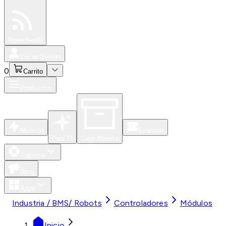
Especiales
Newsfeed
0
Iniciar Sesión
0
Carrito
Productos
Nuevos
Eventos
Para Ti
Caja Abierta
Soporte
Blog
Apps
Industria / BMS/ Robots
Controladores
Módulos
Inicio