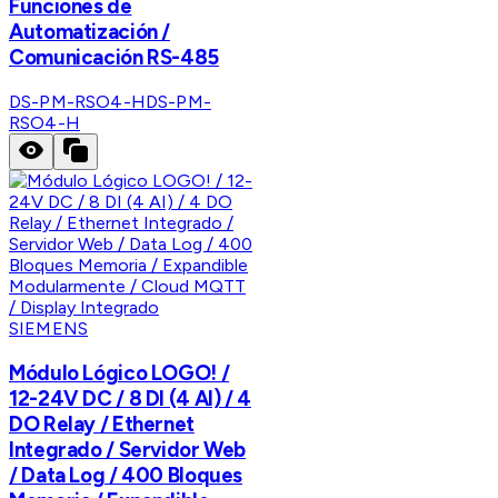
Funciones de
Automatización /
Comunicación RS-485
DS-PM-RSO4-H
DS-PM-
RSO4-H
SIEMENS
Módulo Lógico LOGO! /
12-24V DC / 8 DI (4 AI) / 4
DO Relay / Ethernet
Integrado / Servidor Web
/ Data Log / 400 Bloques