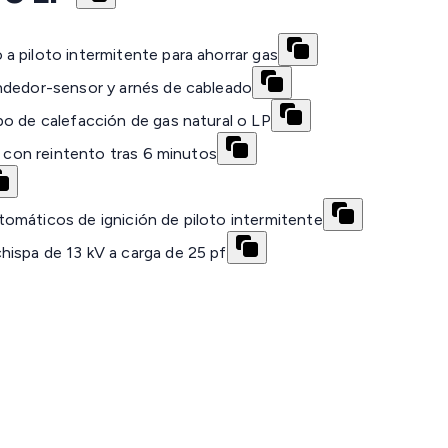
 piloto intermitente para ahorrar gas
ndedor-sensor y arnés de cableado
po de calefacción de gas natural o LP
, con reintento tras 6 minutos
omáticos de ignición de piloto intermitente
ispa de 13 kV a carga de 25 pf