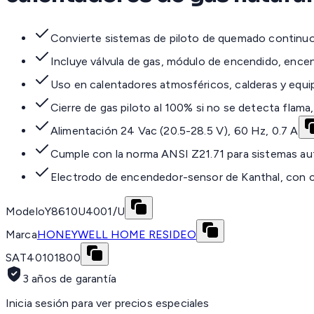
Convierte sistemas de piloto de quemado continuo a
Incluye válvula de gas, módulo de encendido, ence
Uso en calentadores atmosféricos, calderas y equi
Cierre de gas piloto al 100% si no se detecta flama
Alimentación 24 Vac (20.5-28.5 V), 60 Hz, 0.7 A
Cumple con la norma ANSI Z21.71 para sistemas aut
Electrodo de encendedor-sensor de Kanthal, con ch
Modelo
Y8610U4001/U
Marca
HONEYWELL HOME RESIDEO
SAT
40101800
3 años de garantía
Inicia sesión para ver precios especiales