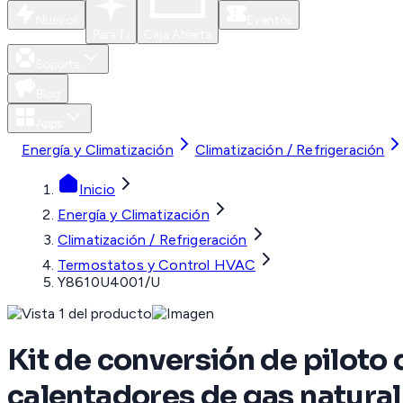
Nuevos
Eventos
Para Ti
Caja Abierta
Soporte
Blog
Apps
Energía y Climatización
Climatización / Refrigeración
Inicio
Energía y Climatización
Climatización / Refrigeración
Termostatos y Control HVAC
Y8610U4001/U
Kit de conversión de piloto
calentadores de gas natural