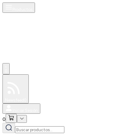
Productos
0
Especiales
Newsfeed
0
Iniciar Sesión
0