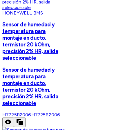
HONEYWELL BMS
Sensor de humedad y
temperatura para
montaje en ducto,
termistor 20 kOhm,
precisión 2% HR, salida
seleccionable
Sensor de humedad y
temperatura para
montaje en ducto,
termistor 20 kOhm,
precisión 2% HR, salida
seleccionable
H7725B2006
H7725B2006