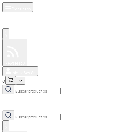
Productos
0
Especiales
Newsfeed
0
Iniciar Sesión
0
0