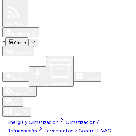
Especiales
Newsfeed
0
Iniciar Sesión
0
Carrito
Productos
Nuevos
Eventos
Para Ti
Caja Abierta
Soporte
Blog
Apps
Energía y Climatización
Climatización /
Refrigeración
Termostatos y Control HVAC