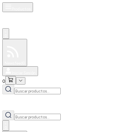
Productos
0
Especiales
Newsfeed
0
Iniciar Sesión
0
0