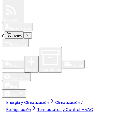
Especiales
Newsfeed
0
Iniciar Sesión
0
Carrito
Productos
Nuevos
Eventos
Para Ti
Caja Abierta
Soporte
Blog
Apps
Energía y Climatización
Climatización /
Refrigeración
Termostatos y Control HVAC