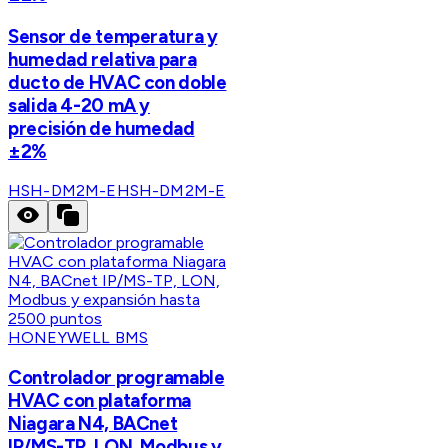
Sensor de temperatura y
humedad relativa para
ducto de HVAC con doble
salida 4-20 mA y
precisión de humedad
±2%
HSH-DM2M-E
HSH-DM2M-E
HONEYWELL BMS
Controlador programable
HVAC con plataforma
Niagara N4, BACnet
IP/MS-TP, LON, Modbus y