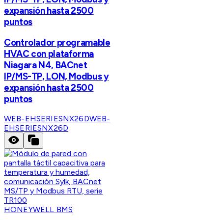
expansión hasta 2500
puntos
Controlador programable
HVAC con plataforma
Niagara N4, BACnet
IP/MS-TP, LON, Modbus y
expansión hasta 2500
puntos
WEB-EHSERIESNX26D
WEB-
EHSERIESNX26D
HONEYWELL BMS