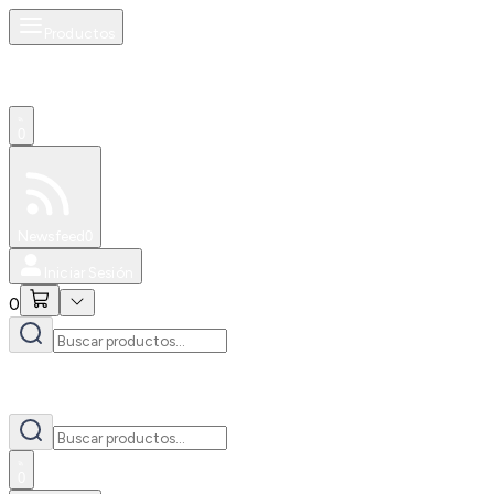
Productos
0
Especiales
Newsfeed
0
Iniciar Sesión
0
0