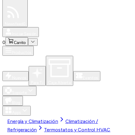
Especiales
Newsfeed
0
Iniciar Sesión
0
Carrito
Productos
Nuevos
Eventos
Para Ti
Caja Abierta
Soporte
Blog
Apps
Energía y Climatización
Climatización /
Refrigeración
Termostatos y Control HVAC