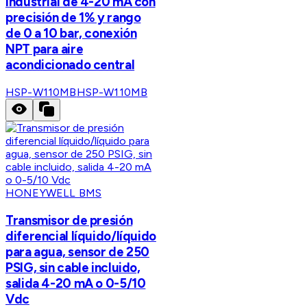
industrial de 4-20 mA con
precisión de 1% y rango
de 0 a 10 bar, conexión
NPT para aire
acondicionado central
HSP-W110MB
HSP-W110MB
HONEYWELL BMS
Transmisor de presión
diferencial líquido/líquido
para agua, sensor de 250
PSIG, sin cable incluido,
salida 4-20 mA o 0-5/10
Vdc