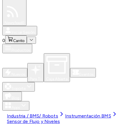
Especiales
Newsfeed
0
Iniciar Sesión
0
Carrito
Productos
Nuevos
Eventos
Para Ti
Caja Abierta
Soporte
Blog
Apps
Industria / BMS/ Robots
Instrumentación BMS
Sensor de Flujo y Niveles