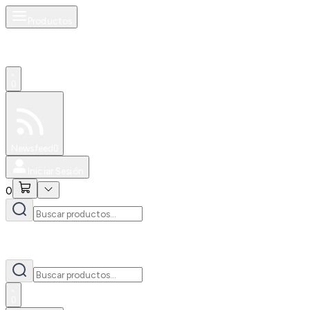
Productos
0
Especiales
Newsfeed
0
Iniciar Sesión
0
0