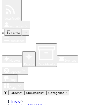
Especiales
Newsfeed
0
Iniciar Sesión
0
Carrito
Productos
Nuevos
Eventos
Para Ti
Caja Abierta
Soporte
Blog
Apps
Orden
Sucursales
Categorías
Inicio