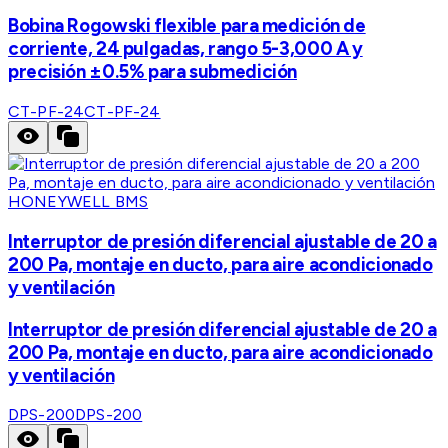
Bobina Rogowski flexible para medición de
corriente, 24 pulgadas, rango 5-3,000 A y
precisión ±0.5% para submedición
CT-PF-24
CT-PF-24
HONEYWELL BMS
Interruptor de presión diferencial ajustable de 20 a
200 Pa, montaje en ducto, para aire acondicionado
y ventilación
Interruptor de presión diferencial ajustable de 20 a
200 Pa, montaje en ducto, para aire acondicionado
y ventilación
DPS-200
DPS-200