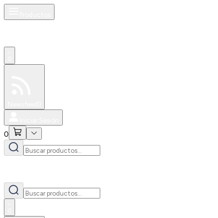
Productos
0
Especiales
Newsfeed
0
Iniciar Sesión
0
0