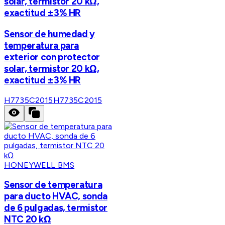
solar, termistor 20 kΩ,
exactitud ±3% HR
Sensor de humedad y
temperatura para
exterior con protector
solar, termistor 20 kΩ,
exactitud ±3% HR
H7735C2015
H7735C2015
HONEYWELL BMS
Sensor de temperatura
para ducto HVAC, sonda
de 6 pulgadas, termistor
NTC 20 kΩ