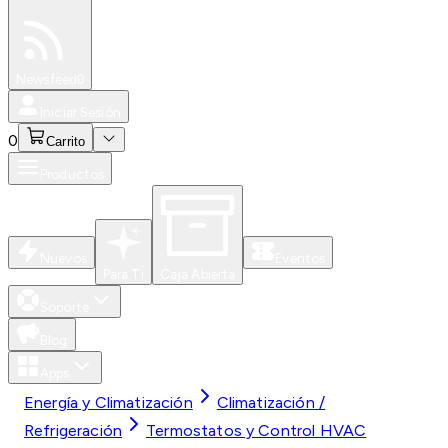
Especiales
Newsfeed
0
Iniciar Sesión
0
Carrito
Productos
Nuevos
Eventos
Para Ti
Caja Abierta
Soporte
Blog
Apps
Energía y Climatización
Climatización /
Refrigeración
Termostatos y Control HVAC