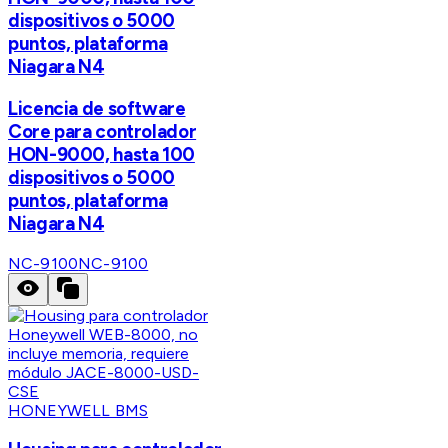
dispositivos o 5000
puntos, plataforma
Niagara N4
Licencia de software
Core para controlador
HON-9000, hasta 100
dispositivos o 5000
puntos, plataforma
Niagara N4
NC-9100
NC-9100
HONEYWELL BMS