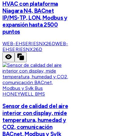
HVAC con plataforma
Niagara N4, BACnet
IP/MS-TP, LON, Modbus y
expansión hasta 2500
puntos
WEB-EHSERIESNX26D
WEB-
EHSERIESNX26D
HONEYWELL BMS
Sensor de calidad del aire
interior con display, mide
temperatura, humedad y
CO2, comunicación
BACnet, Modbus y Sylk