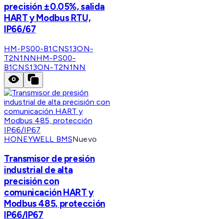
precisión ±0.05%, salida
HART y Modbus RTU,
IP66/67
HM-PS00-B1CNS13ON-
T2N1NN
HM-PS00-
B1CNS13ON-T2N1NN
HONEYWELL BMS
Nuevo
Transmisor de presión
industrial de alta
precisión con
comunicación HART y
Modbus 485, protección
IP66/IP67