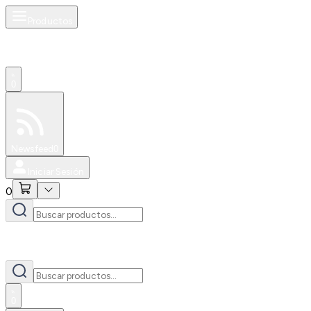
Productos
0
Especiales
Newsfeed
0
Iniciar Sesión
0
0