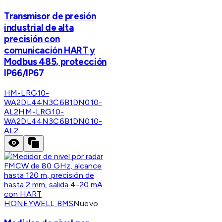
Transmisor de presión
industrial de alta
precisión con
comunicación HART y
Modbus 485, protección
IP66/IP67
HM-LRG10-
WA2DL44N3C6B1DN010-
AL2
HM-LRG10-
WA2DL44N3C6B1DN010-
AL2
HONEYWELL BMS
Nuevo