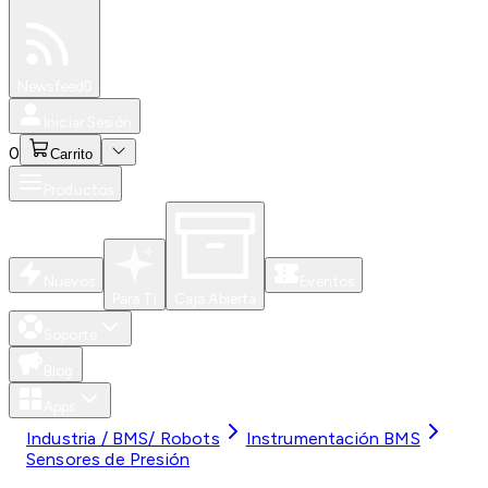
Especiales
Newsfeed
0
Iniciar Sesión
0
Carrito
Productos
Nuevos
Eventos
Para Ti
Caja Abierta
Soporte
Blog
Apps
Industria / BMS/ Robots
Instrumentación BMS
Sensores de Presión