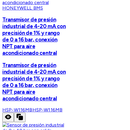
HONEYWELL BMS
Transmisor de presión
industrial de 4-20 mA con
precisión de 1% y rango
de 0 a 16 bar, conexión
NPT para aire
acondicionado central
Transmisor de presión
industrial de 4-20 mA con
precisión de 1% y rango
de 0 a 16 bar, conexión
NPT para aire
acondicionado central
HSP-W116MB
HSP-W116MB