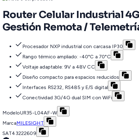
Router Celular Industrial 4G
Gestión Remota / Telemetrí
Procesador NXP industrial con carcasa IP30
Rango térmico ampliado: -40°C a 70°C
Voltaje adaptable: 9V a 48V CC
Diseño compacto para espacios reducidos
Interfaces RS232, RS485 y E/S digital
Conectividad 3G/4G dual SIM con WiFi
Modelo
UR35-L04AF-W
Marca
MILESIGHT
SAT
43222609