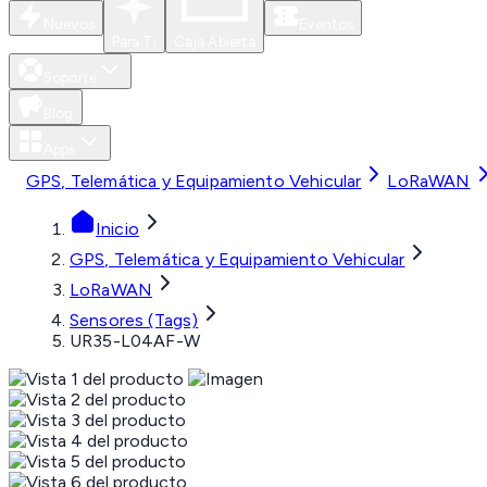
Nuevos
Eventos
Para Ti
Caja Abierta
Soporte
Blog
Apps
GPS, Telemática y Equipamiento Vehicular
LoRaWAN
Inicio
GPS, Telemática y Equipamiento Vehicular
LoRaWAN
Sensores (Tags)
UR35-L04AF-W