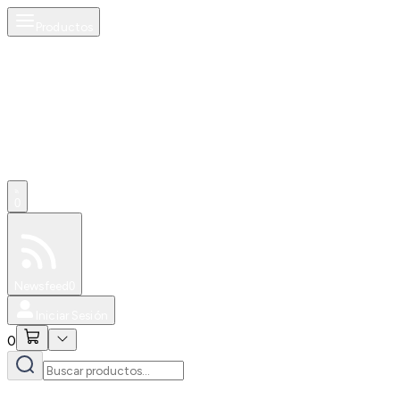
Productos
0
Especiales
Newsfeed
0
Iniciar Sesión
0