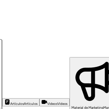
Artículos
Artículos
Videos
Videos
s
Material de Marketing
Mar