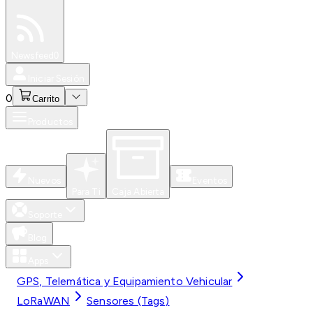
Especiales
Newsfeed
0
Iniciar Sesión
0
Carrito
Productos
Nuevos
Eventos
Para Ti
Caja Abierta
Soporte
Blog
Apps
GPS, Telemática y Equipamiento Vehicular
LoRaWAN
Sensores (Tags)