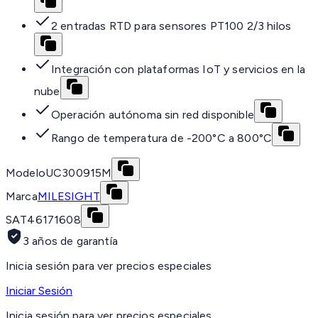
2 entradas RTD para sensores PT100 2/3 hilos
Integración con plataformas IoT y servicios en la
nube
Operación autónoma sin red disponible
Rango de temperatura de -200°C a 800°C
Modelo
UC300915M
Marca
MILESIGHT
SAT
46171608
3 años de garantía
Inicia sesión para ver precios especiales
Iniciar Sesión
Inicia sesión para ver precios especiales