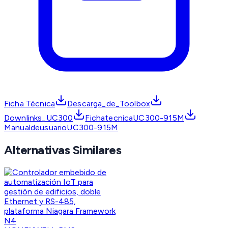
Ficha Técnica
Descarga_de_Toolbox
Downlinks_UC300
FichatecnicaUC300-915M
ManualdeusuarioUC300-915M
Alternativas Similares