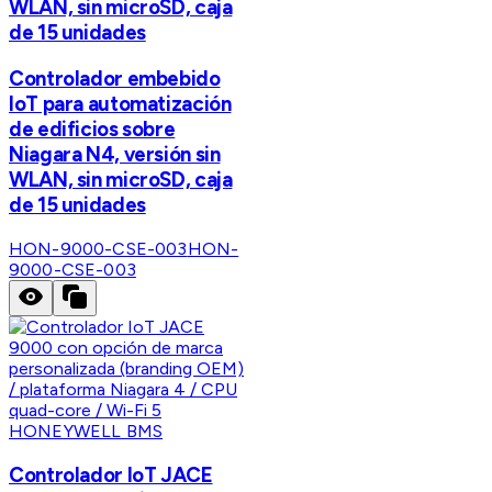
WLAN, sin microSD, caja
de 15 unidades
Controlador embebido
IoT para automatización
de edificios sobre
Niagara N4, versión sin
WLAN, sin microSD, caja
de 15 unidades
HON-9000-CSE-003
HON-
9000-CSE-003
HONEYWELL BMS
Controlador IoT JACE