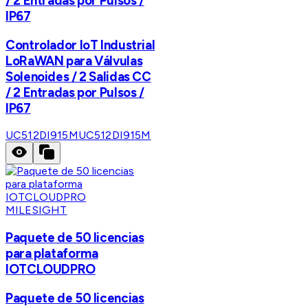
/ 2 Entradas por Pulsos /
IP67
Controlador IoT Industrial
LoRaWAN para Válvulas
Solenoides / 2 Salidas CC
/ 2 Entradas por Pulsos /
IP67
UC512DI915M
UC512DI915M
MILESIGHT
Paquete de 50 licencias
para plataforma
IOTCLOUDPRO
Paquete de 50 licencias