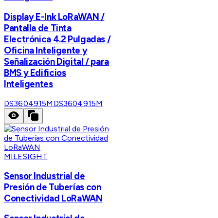
Display E-Ink LoRaWAN /
Pantalla de Tinta
Electrónica 4.2 Pulgadas /
Oficina Inteligente y
Señalización Digital / para
BMS y Edificios
Inteligentes
DS3604915M
DS3604915M
MILESIGHT
Sensor Industrial de
Presión de Tuberías con
Conectividad LoRaWAN