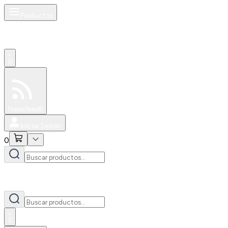
Productos
0
Especiales
Newsfeed
0
Iniciar Sesión
0
0