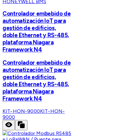
HONEYWELL BMS
Controlador embebido de
automatización IoT para
gestión de edificios,
doble Ethernet y RS-485,
plataforma Niagara
Framework N4
Controlador embebido de
automatización IoT para
gestión de edificios,
doble Ethernet y RS-485,
plataforma Niagara
Framework N4
KIT-HON-9000
KIT-HON-
9000