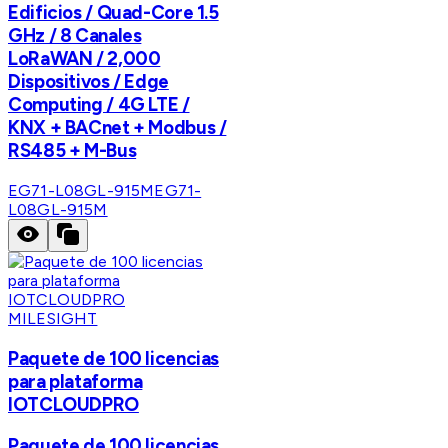
Edificios / Quad-Core 1.5
GHz / 8 Canales
LoRaWAN / 2,000
Dispositivos / Edge
Computing / 4G LTE /
KNX + BACnet + Modbus /
RS485 + M-Bus
EG71-L08GL-915M
EG71-
L08GL-915M
MILESIGHT
Paquete de 100 licencias
para plataforma
IOTCLOUDPRO
Paquete de 100 licencias