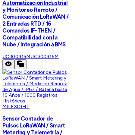
Automatización Industrial
y Monitoreo Remoto /
Comunicación LoRaWAN /
2 Entradas RTD / 16
Comandos IF-THEN /
Compatibilidad con la
Nube / Integración a BMS
UC300915M
UC300915M
MILESIGHT
Sensor Contador de
Pulsos LoRaWAN / Smart
Metering y Telemetría /