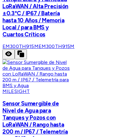
LoRaWAN / Alta Precisión
±0.3°C / IP67 / Batería
hasta 10 Años / Memoria
Local / para BMS y
Cuartos Críticos
EM300TH915M
EM300TH915M
MILESIGHT
Sensor Sumergible de
Nivel de Agua para
Tanques y Pozos con
LoRaWAN / Rango hasta
200 m / IP67 / Telemetría