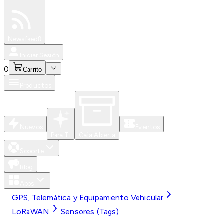
Especiales
Newsfeed
0
Iniciar Sesión
0
Carrito
Productos
Nuevos
Eventos
Para Ti
Caja Abierta
Soporte
Blog
Apps
GPS, Telemática y Equipamiento Vehicular
LoRaWAN
Sensores (Tags)