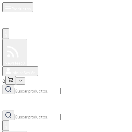
Productos
0
Especiales
Newsfeed
0
Iniciar Sesión
0
0