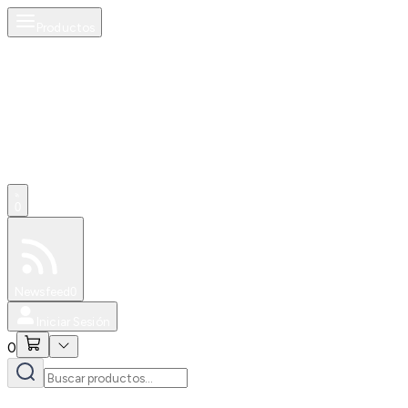
Productos
0
Especiales
Newsfeed
0
Iniciar Sesión
0