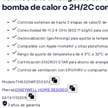
bomba de calor o 2H/2C con
Controla sistemas de hasta 3 etapas de calor/2 de
Conectividad Wi-Fi 2.4 GHz (802.11 b/g/n) para co
Geolocalización (geofencing) para ajustar la temper
Compatible con Apple HomeKit y otras plataformas
Rango de ajuste de temperatura de 4.5°C a 32°C en 
Certificación ENERGY STAR para ahorro de energí
Control de ventilación con ERV/HRV o compuerta de 
Modelo
TH6320WF2003/U
Marca
HONEYWELL HOME RESIDEO
SAT
41112209
3 años de garantía