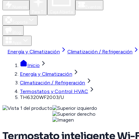
Nuevos
Eventos
Para Ti
Caja Abierta
Soporte
Blog
Apps
Energía y Climatización
Climatización / Refrigeración
Inicio
Energía y Climatización
Climatización / Refrigeración
Termostatos y Control HVAC
TH6320WF2003/U
Termostato inteligente Wi-F