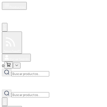
Productos
0
Especiales
Newsfeed
0
Iniciar Sesión
0
0