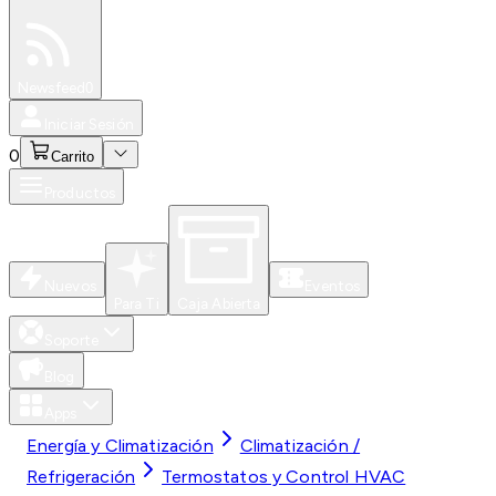
Especiales
Newsfeed
0
Iniciar Sesión
0
Carrito
Productos
Nuevos
Eventos
Para Ti
Caja Abierta
Soporte
Blog
Apps
Energía y Climatización
Climatización /
Refrigeración
Termostatos y Control HVAC