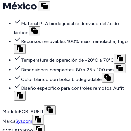
México
Material PLA biodegradable derivado del ácido
láctico
Recursos renovables 100%: maíz, remolacha, trigo
Temperatura de operación de -20°C a 70°C
Dimensiones compactas: 80 x 25 x 100 mm
Color blanco con bolsa biodegradable
Diseño específico para controles remotos Aufit
Modelo
BCR-AUFIT
Marca
Syscom
SAT
45121600