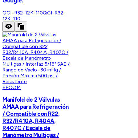
Google.
QCI-R32-12K-110
QCI-R32-
12K-110
EPCOM
Manifold de 2 Válvulas
AMAA para Refrigeración
/ Compatible con R22,
R32/R410A, R404A,
R407C / Escala de
Manómetro Multigas /