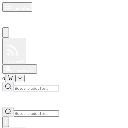
Productos
0
Especiales
Newsfeed
0
Iniciar Sesión
0
0