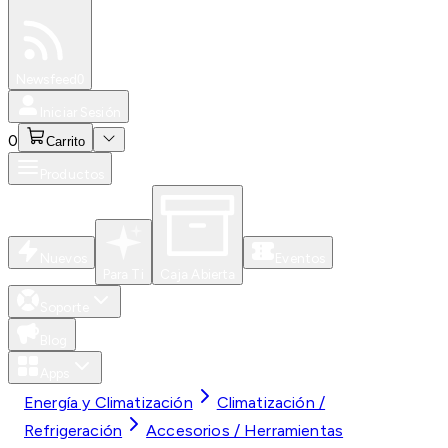
Especiales
Newsfeed
0
Iniciar Sesión
0
Carrito
Productos
Nuevos
Eventos
Para Ti
Caja Abierta
Soporte
Blog
Apps
Energía y Climatización
Climatización /
Refrigeración
Accesorios / Herramientas