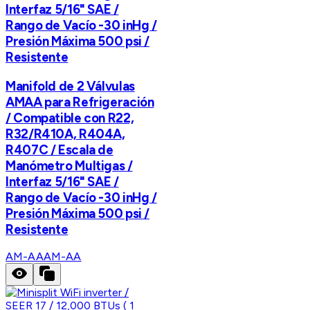
Interfaz 5/16" SAE /
Rango de Vacío -30 inHg /
Presión Máxima 500 psi /
Resistente
Manifold de 2 Válvulas
AMAA para Refrigeración
/ Compatible con R22,
R32/R410A, R404A,
R407C / Escala de
Manómetro Multigas /
Interfaz 5/16" SAE /
Rango de Vacío -30 inHg /
Presión Máxima 500 psi /
Resistente
AM-AA
AM-AA