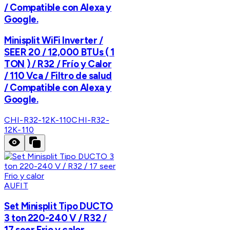
/ Compatible con Alexa y
Google.
Minisplit WiFi Inverter /
SEER 20 / 12,000 BTUs ( 1
TON ) / R32 / Frío y Calor
/ 110 Vca / Filtro de salud
/ Compatible con Alexa y
Google.
CHI-R32-12K-110
CHI-R32-
12K-110
AUFIT
Set Minisplit Tipo DUCTO
3 ton 220-240 V / R32 /
17 seer Frio y calor