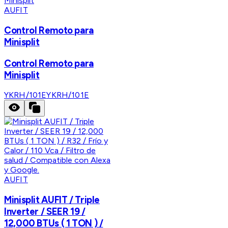
AUFIT
Control Remoto para
Minisplit
Control Remoto para
Minisplit
YKRH/101E
YKRH/101E
AUFIT
Minisplit AUFIT / Triple
Inverter / SEER 19 /
12,000 BTUs ( 1 TON ) /