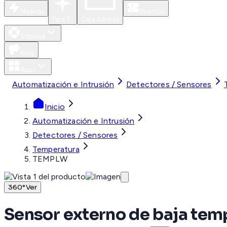
Nuevos
Eventos
Para Ti
Caja Abierta
Soporte
Blog
Apps
Automatización e Intrusión
Detectores / Sensores
Inicio
Automatización e Intrusión
Detectores / Sensores
Temperatura
TEMPLW
360°
Ver
Sensor externo de baja te