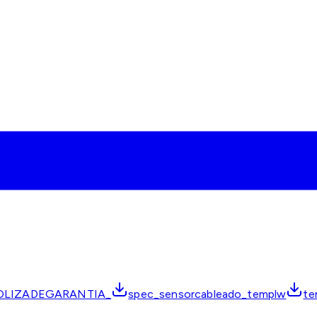
OLIZADEGARANTIA_
spec_sensorcableado_templw
te