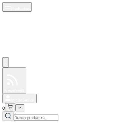
Productos
0
Especiales
Newsfeed
0
Iniciar Sesión
0