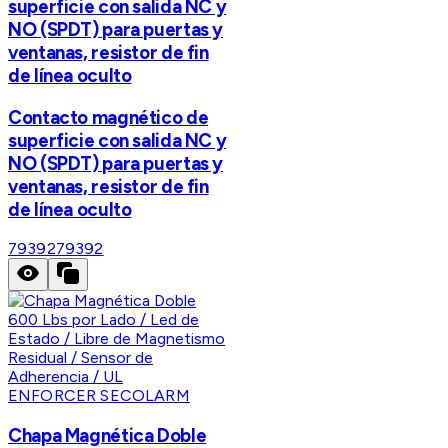
superficie con salida NC y
NO (SPDT) para puertas y
ventanas, resistor de fin
de línea oculto
Contacto magnético de
superficie con salida NC y
NO (SPDT) para puertas y
ventanas, resistor de fin
de línea oculto
79392
79392
ENFORCER SECOLARM
Chapa Magnética Doble