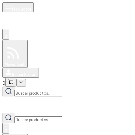
Productos
0
Especiales
Newsfeed
0
Iniciar Sesión
0
0