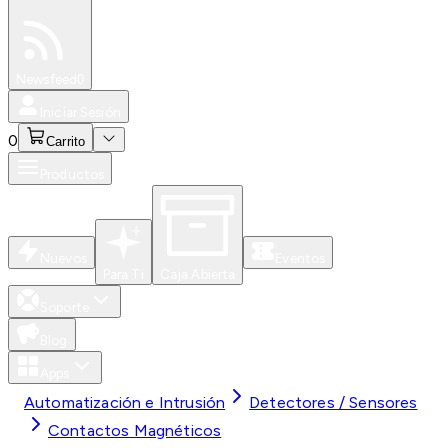
Especiales
Newsfeed
0
Iniciar Sesión
0
Carrito
Productos
Nuevos
Eventos
Para Ti
Caja Abierta
Soporte
Blog
Apps
Automatización e Intrusión
Detectores / Sensores
Contactos Magnéticos