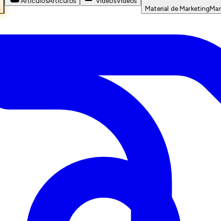
Artículos
Artículos
Videos
Videos
s
Material de Marketing
Mar