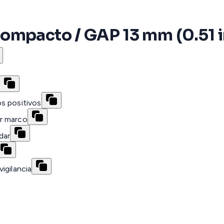
ompacto / GAP 13 mm (0.51 in
s positivos
r marco
dar
igilancia