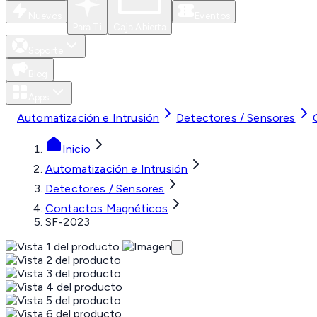
Nuevos
Eventos
Para Ti
Caja Abierta
Soporte
Blog
Apps
Automatización e Intrusión
Detectores / Sensores
Inicio
Automatización e Intrusión
Detectores / Sensores
Contactos Magnéticos
SF-2023