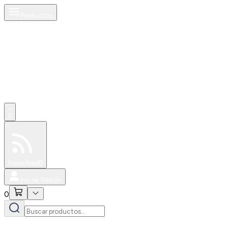
Productos
0
Especiales
Newsfeed
0
Iniciar Sesión
0