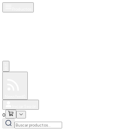
Productos
0
Especiales
Newsfeed
0
Iniciar Sesión
0