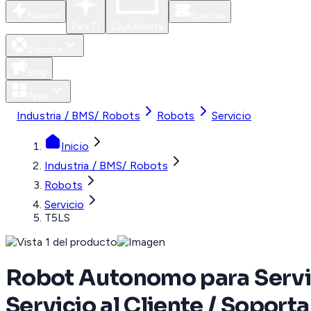
Nuevos
Eventos
Para Ti
Caja Abierta
Soporte
Blog
Apps
Industria / BMS/ Robots
Robots
Servicio
Inicio
Industria / BMS/ Robots
Robots
Servicio
T5LS
Robot Autonomo para Servic
Servicio al Cliente / Soport