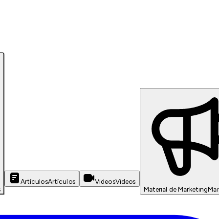
Artículos
Artículos
Videos
Videos
s
Material de Marketing
Mar