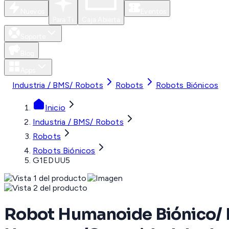
Nuevos
Eventos
Para Ti
Caja Abierta
Soporte
Blog
Apps
Industria / BMS/ Robots
Robots
Robots Biónicos
Inicio
Industria / BMS/ Robots
Robots
Robots Biónicos
G1EDUU5
Robot Humanoide Biónico/ I