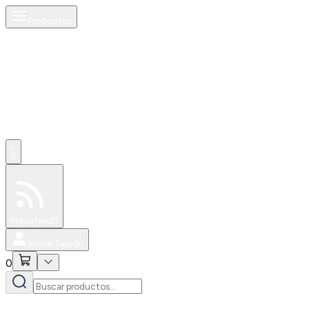
Productos
0
Especiales
Newsfeed
0
Iniciar Sesión
0