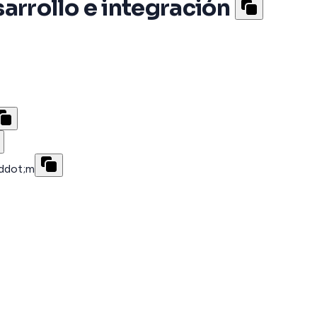
rrollo e integración
iddot;m