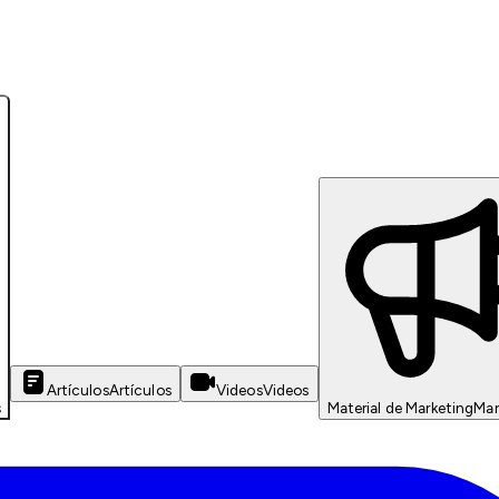
Artículos
Artículos
Videos
Videos
s
Material de Marketing
Mar