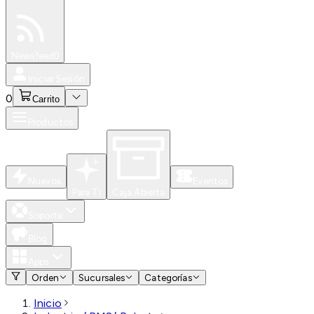
Especiales
Newsfeed
0
Iniciar Sesión
0
Carrito
Productos
Nuevos
Eventos
Para Ti
Caja Abierta
Soporte
Blog
Apps
Orden
Sucursales
Categorías
Inicio