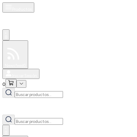
Productos
0
Especiales
Newsfeed
0
Iniciar Sesión
0
0