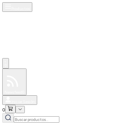
Productos
0
Especiales
Newsfeed
0
Iniciar Sesión
0