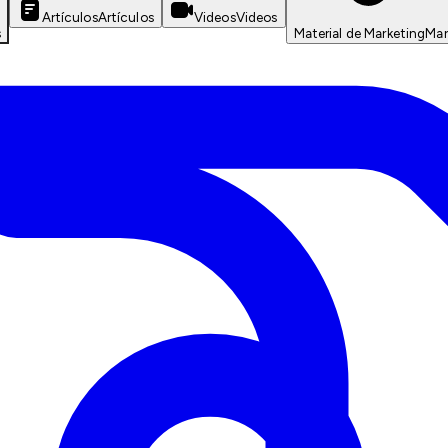
Artículos
Artículos
Videos
Videos
s
Material de Marketing
Mar