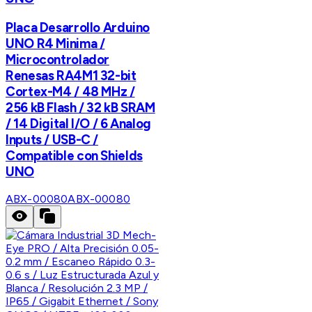
Placa Desarrollo Arduino
UNO R4 Minima /
Microcontrolador
Renesas RA4M1 32-bit
Cortex-M4 / 48 MHz /
256 kB Flash / 32 kB SRAM
/ 14 Digital I/O / 6 Analog
Inputs / USB-C /
Compatible con Shields
UNO
ABX-00080
ABX-00080