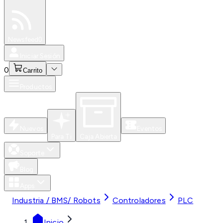
Especiales
Newsfeed
0
Iniciar Sesión
0
Carrito
Productos
Nuevos
Eventos
Para Ti
Caja Abierta
Soporte
Blog
Apps
Industria / BMS/ Robots
Controladores
PLC
Inicio