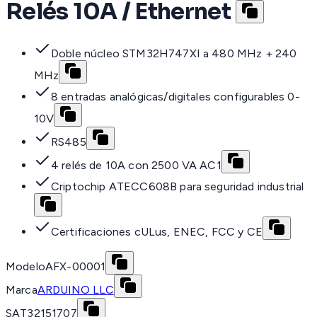
Relés 10A / Ethernet
Doble núcleo STM32H747XI a 480 MHz + 240
MHz
8 entradas analógicas/digitales configurables 0-
10V
RS485
4 relés de 10A con 2500 VA AC1
Criptochip ATECC608B para seguridad industrial
Certificaciones cULus, ENEC, FCC y CE
Modelo
AFX-00001
Marca
ARDUINO LLC
SAT
32151707