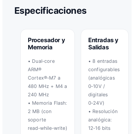
Especificaciones
Procesador y
Entradas y
Memoria
Salidas
• Dual‑core
• 8 entradas
ARM®
configurables
Cortex®‑M7 a
(analógicas
480 MHz + M4 a
0‑10V /
240 MHz
digitales
• Memoria Flash:
0‑24V)
2 MB (con
• Resolución
soporte
analógica:
read‑while‑write)
12‑16 bits