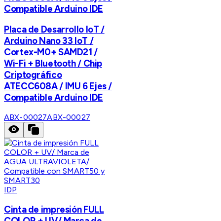
Compatible Arduino IDE
Placa de Desarrollo IoT /
Arduino Nano 33 IoT /
Cortex-M0+ SAMD21 /
Wi-Fi + Bluetooth / Chip
Criptográfico
ATECC608A / IMU 6 Ejes /
Compatible Arduino IDE
ABX-00027
ABX-00027
IDP
Cinta de impresión FULL
COLOR + UV/ Marca de