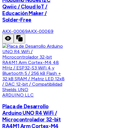
Modulino Nodes I2C
Qwiic / Cloud IoT /
Educación Maker /
Solder-Free
AKX-00069
AKX-00069
ARDUINO LLC
Placa de Desarrollo
Arduino UNO R4 WiFi /
Microcontrolador 32-bit
RA4M1 Arm Cortex-M4