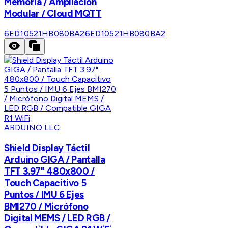
Memoria / Ampliación
Modular / Cloud MQTT
6ED10521HB080BA2
6ED10521HB080BA2
ARDUINO LLC
Shield Display Táctil
Arduino GIGA / Pantalla
TFT 3.97" 480x800 /
Touch Capacitivo 5
Puntos / IMU 6 Ejes
BMI270 / Micrófono
Digital MEMS / LED RGB /