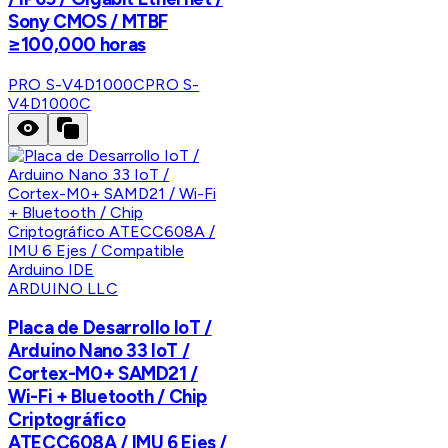
Sony CMOS / MTBF
≥100,000 horas
PRO S-V4D1000C
PRO S-
V4D1000C
ARDUINO LLC
Placa de Desarrollo IoT /
Arduino Nano 33 IoT /
Cortex-M0+ SAMD21 /
Wi-Fi + Bluetooth / Chip
Criptográfico
ATECC608A / IMU 6 Ejes /