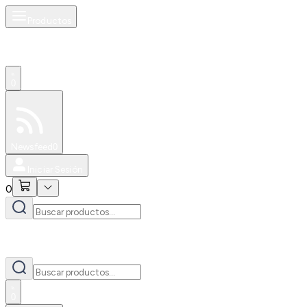
Productos
0
Especiales
Newsfeed
0
Iniciar Sesión
0
0