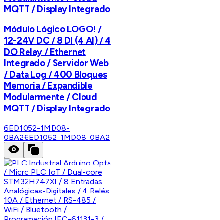
MQTT / Display Integrado
Módulo Lógico LOGO! /
12-24V DC / 8 DI (4 AI) / 4
DO Relay / Ethernet
Integrado / Servidor Web
/ Data Log / 400 Bloques
Memoria / Expandible
Modularmente / Cloud
MQTT / Display Integrado
6ED1052-1MD08-
0BA2
6ED1052-1MD08-0BA2