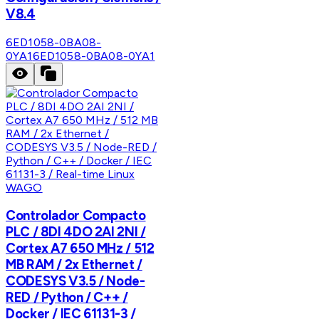
V8.4
6ED1058-0BA08-
0YA1
6ED1058-0BA08-0YA1
WAGO
Controlador Compacto
PLC / 8DI 4DO 2AI 2NI /
Cortex A7 650 MHz / 512
MB RAM / 2x Ethernet /
CODESYS V3.5 / Node-
RED / Python / C++ /
Docker / IEC 61131-3 /