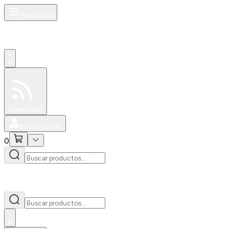
Productos
0
Especiales
Newsfeed
0
Iniciar Sesión
0
0