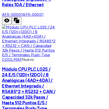
Relés 10A / Ethernet
AFX-00001
AFX-00001
COOLMAY
Nuevo
Módulo CPU PLC L02S /
24 E/S (12DI+12DO) / 8
Analógicas (4AD+4DA) /
Ethernet Integrado /
RS485*2 + RS232 + CAN /
Capacidad 32k Pasos /
Hasta 512 Puntos E/S /
Terminales Push-Type