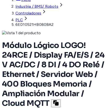
Industria / BMS/ Robots
Controladores
PLC
6ED10521HB080BA2
Módulo Lógico LOGO!
24RCE / Display FA/E/S / 24
V AC/DC / 8 DI / 4 DO Relé /
Ethernet / Servidor Web /
400 Bloques Memoria /
Ampliación Modular /
Cloud MQTT