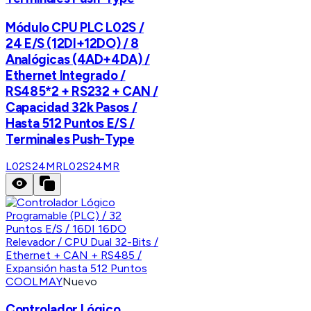
Módulo CPU PLC L02S /
24 E/S (12DI+12DO) / 8
Analógicas (4AD+4DA) /
Ethernet Integrado /
RS485*2 + RS232 + CAN /
Capacidad 32k Pasos /
Hasta 512 Puntos E/S /
Terminales Push-Type
L02S24MR
L02S24MR
COOLMAY
Nuevo
Controlador Lógico