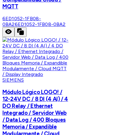
MQTT
6ED1052-1FB08-
0BA2
6ED1052-1FB08-0BA2
SIEMENS
Módulo Lógico LOGO! /
12-24V DC / 8 DI (4 AI) / 4
DO Relay / Ethernet
Integrado / Servidor Web
/ Data Log / 400 Bloques
Memoria / Expandible
Modularmente / Cloud