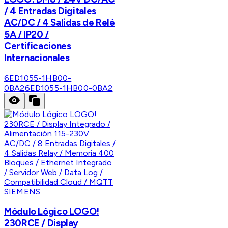
/ 4 Entradas Digitales
AC/DC / 4 Salidas de Relé
5A / IP20 /
Certificaciones
Internacionales
6ED1055-1HB00-
0BA2
6ED1055-1HB00-0BA2
SIEMENS
Módulo Lógico LOGO!
230RCE / Display