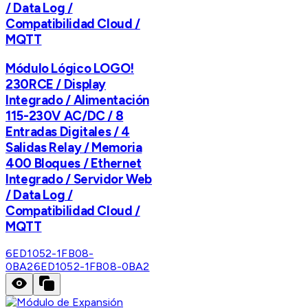
/ Data Log /
Compatibilidad Cloud /
MQTT
Módulo Lógico LOGO!
230RCE / Display
Integrado / Alimentación
115-230V AC/DC / 8
Entradas Digitales / 4
Salidas Relay / Memoria
400 Bloques / Ethernet
Integrado / Servidor Web
/ Data Log /
Compatibilidad Cloud /
MQTT
6ED1052-1FB08-
0BA2
6ED1052-1FB08-0BA2