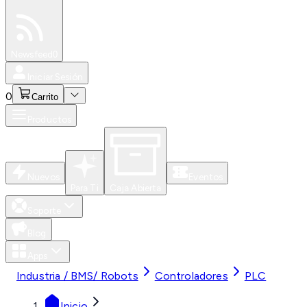
Especiales
Newsfeed
0
Iniciar Sesión
0
Carrito
Productos
Nuevos
Eventos
Para Ti
Caja Abierta
Soporte
Blog
Apps
Industria / BMS/ Robots
Controladores
PLC
Inicio