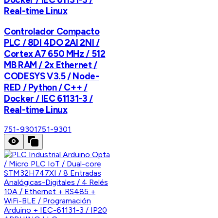
Real-time Linux
Controlador Compacto
PLC / 8DI 4DO 2AI 2NI /
Cortex A7 650 MHz / 512
MB RAM / 2x Ethernet /
CODESYS V3.5 / Node-
RED / Python / C++ /
Docker / IEC 61131-3 /
Real-time Linux
751-9301
751-9301