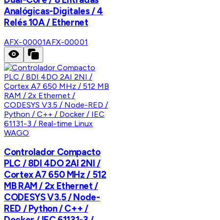
Analógicas-Digitales / 4
Relés 10A / Ethernet
AFX-00001
AFX-00001
WAGO
Controlador Compacto
PLC / 8DI 4DO 2AI 2NI /
Cortex A7 650 MHz / 512
MB RAM / 2x Ethernet /
CODESYS V3.5 / Node-
RED / Python / C++ /
Docker / IEC 61131-3 /