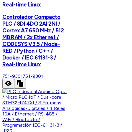
Real-time Linux
Controlador Compacto
PLC / 8DI 4DO 2AI 2NI /
Cortex A7 650 MHz / 512
MB RAM / 2x Ethernet /
CODESYS V3.5 / Node-
RED / Python / C++ /
Docker / IEC 61131-3 /
Real-time Linux
751-9301
751-9301