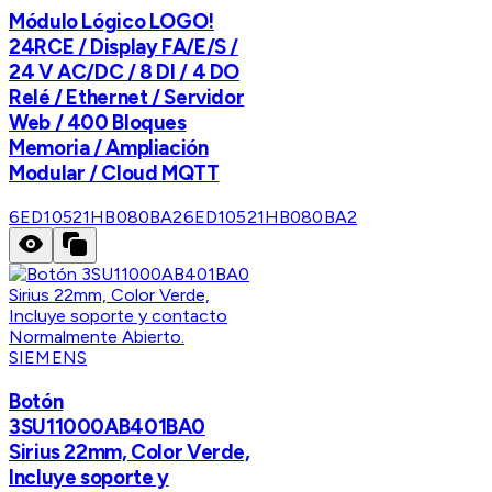
Módulo Lógico LOGO!
24RCE / Display FA/E/S /
24 V AC/DC / 8 DI / 4 DO
Relé / Ethernet / Servidor
Web / 400 Bloques
Memoria / Ampliación
Modular / Cloud MQTT
6ED10521HB080BA2
6ED10521HB080BA2
SIEMENS
Botón
3SU11000AB401BA0
Sirius 22mm, Color Verde,
Incluye soporte y