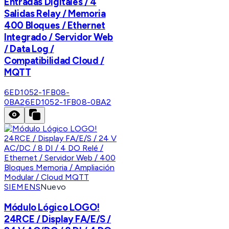
Entradas Digitales / 4
Salidas Relay / Memoria
400 Bloques / Ethernet
Integrado / Servidor Web
/ Data Log /
Compatibilidad Cloud /
MQTT
6ED1052-1FB08-
0BA2
6ED1052-1FB08-0BA2
SIEMENS
Nuevo
Módulo Lógico LOGO!
24RCE / Display FA/E/S /