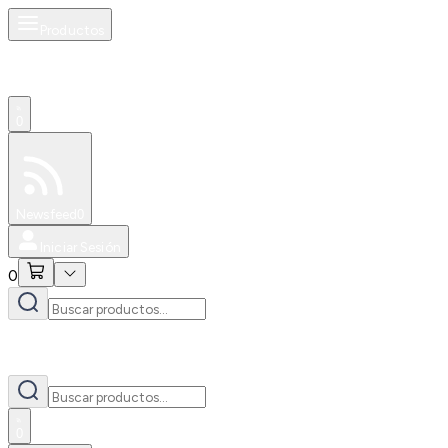
Productos
0
Especiales
Newsfeed
0
Iniciar Sesión
0
0