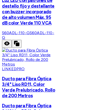
Luz LED con patrones de
destello fijo y destellante
con buzzer incorporado
de alto volumen Máx. 95
dB color Verde 110 VCA
S60ADL-110-G
S60ADL-110-
G
LINKEDPRO
Ducto para Fibra Óptica
3/4" Liso RD11, Color
Verde Prelubricado, Rollo
de 200 Metros
Ducto para Fibra Óptica