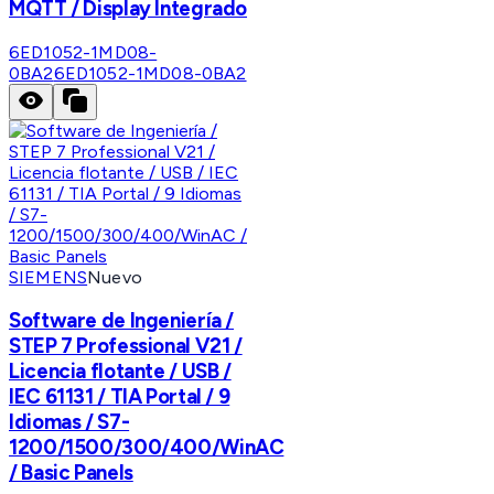
MQTT / Display Integrado
6ED1052-1MD08-
0BA2
6ED1052-1MD08-0BA2
SIEMENS
Nuevo
Software de Ingeniería /
STEP 7 Professional V21 /
Licencia flotante / USB /
IEC 61131 / TIA Portal / 9
Idiomas / S7-
1200/1500/300/400/WinAC
/ Basic Panels