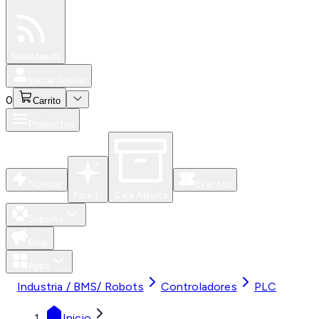
Especiales
Newsfeed
0
Iniciar Sesión
0
Carrito
Productos
Nuevos
Eventos
Para Ti
Caja Abierta
Soporte
Blog
Apps
Industria / BMS/ Robots
Controladores
PLC
Inicio