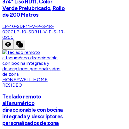
3/4" Liso RD11, Color
Verde Prelubricado, Rollo
de 200 Metros
LP-10-SDR11-V-P-S-1R-
0200
LP-10-SDR11-V-P-S-1R-
0200
HONEYWELL HOME
RESIDEO
Teclado remoto
alfanumérico
direccionable con bocina
integrada y descriptores
personalizados de zona