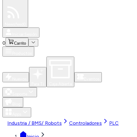
Especiales
Newsfeed
0
Iniciar Sesión
0
Carrito
Productos
Nuevos
Eventos
Para Ti
Caja Abierta
Soporte
Blog
Apps
Industria / BMS/ Robots
Controladores
PLC
Inicio