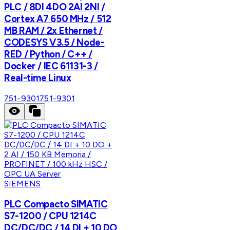
PLC / 8DI 4DO 2AI 2NI /
Cortex A7 650 MHz / 512
MB RAM / 2x Ethernet /
CODESYS V3.5 / Node-
RED / Python / C++ /
Docker / IEC 61131-3 /
Real-time Linux
751-9301
751-9301
SIEMENS
PLC Compacto SIMATIC
S7-1200 / CPU 1214C
DC/DC/DC / 14 DI + 10 DO