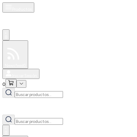
Productos
0
Especiales
Newsfeed
0
Iniciar Sesión
0
0