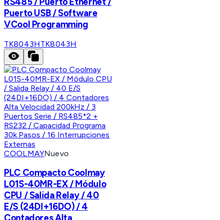
RS485 / Puerto Ethernet /
Puerto USB / Software
VCool Programming
TK8043H
TK8043H
COOLMAY
Nuevo
PLC Compacto Coolmay
L01S-40MR-EX / Módulo
CPU / Salida Relay / 40
E/S (24DI+16DO) / 4
Contadores Alta