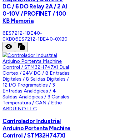
DC / 6 DO Relay 2A / 2 AI
0-10V / PROFINET / 100
KB Memoria
6ES7212-1BE40-
0XB0
6ES7212-1BE40-0XB0
ARDUINO LLC
Controlador Industrial
Arduino Portenta Machine
Control / STM32H747XI