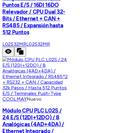
Puntos E/S / 16DI 16DO
Relevador / CPU Dual 32-
Bits / Ethernet + CAN +
RS485 / Expansión hasta
512 Puntos
L02S32MR
L02S32MR
COOLMAY
Nuevo
Módulo CPU PLC L02S /
24 E/S (12DI+12DO) / 8
Analógicas (4AD+4DA) /
Ethernet Integrado /