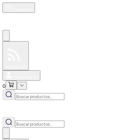
Productos
0
Especiales
Newsfeed
0
Iniciar Sesión
0
0