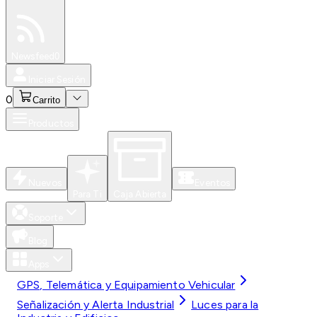
Especiales
Newsfeed
0
Iniciar Sesión
0
Carrito
Productos
Nuevos
Eventos
Para Ti
Caja Abierta
Soporte
Blog
Apps
GPS, Telemática y Equipamiento Vehicular
Señalización y Alerta Industrial
Luces para la