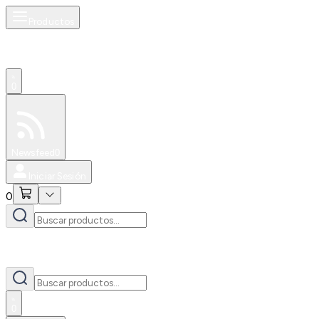
Productos
0
Especiales
Newsfeed
0
Iniciar Sesión
0
0