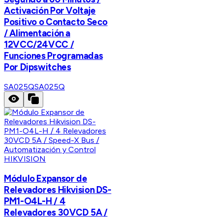
Activación Por Voltaje
Positivo o Contacto Seco
/ Alimentación a
12VCC/24VCC /
Funciones Programadas
Por Dipswitches
SA025Q
SA025Q
HIKVISION
Módulo Expansor de
Relevadores Hikvision DS-
PM1-O4L-H / 4
Relevadores 30VCD 5A /