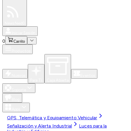
Especiales
Newsfeed
0
Iniciar Sesión
0
Carrito
Productos
Nuevos
Eventos
Para Ti
Caja Abierta
Soporte
Blog
Apps
GPS, Telemática y Equipamiento Vehicular
Señalización y Alerta Industrial
Luces para la