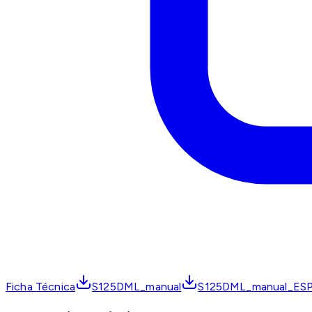
Ficha Técnica
S125DML_manual
S125DML_manual_ES