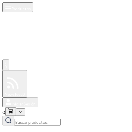
Productos
0
Especiales
Newsfeed
0
Iniciar Sesión
0