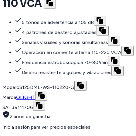
110 VCA
5 tonos de advertencia a 105 dB
4 patrones de destello ajustables
Señales visuales y sonoras simultáneas
Operación en corriente alterna 110-220 VCA
Frecuencia estroboscópica 70-80/min
Diseño resistente a golpes y vibraciones
Modelo
S125DML-WS-110220-G
Marca
QLIGHT
SAT
39111706
2 años de garantía
Inicia sesión para ver precios especiales