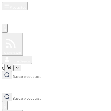
Productos
0
Especiales
Newsfeed
0
Iniciar Sesión
0
0