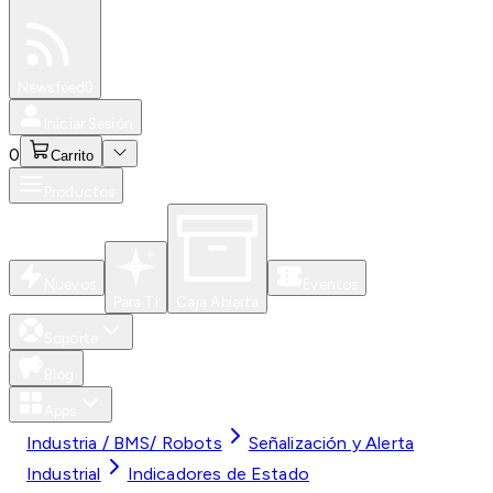
Especiales
Newsfeed
0
Iniciar Sesión
0
Carrito
Productos
Nuevos
Eventos
Para Ti
Caja Abierta
Soporte
Blog
Apps
Industria / BMS/ Robots
Señalización y Alerta
Industrial
Indicadores de Estado